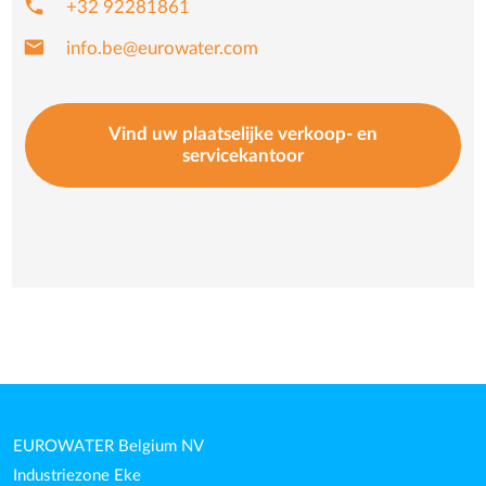
phone
+32 92281861
mail
info.be@eurowater.com
Vind uw plaatselijke verkoop- en
servicekantoor
EUROWATER Belgium NV
Industriezone Eke