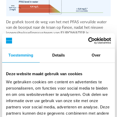
De grafiek toont de weg van het met PFAS vervuilde water
van de boorput naar de kraan op Fanoe, nadat het nieuwe
ionenuitwisselingssysteem van EUROWATER is
geïnstalleerd.
Toestemming
Details
Over
Het verloop van de zaak
Deze website maakt gebruik van cookies
We gebruiken cookies om content en advertenties te
Voorjaar 2021:
De autoriteiten kondigen aan
personaliseren, om functies voor social media te bieden
dat de grenswaarde voor het gehalte aan PFAS
en om ons websiteverkeer te analyseren. Ook delen we
in drinkwater wordt verlaagd van 100 naar 2
informatie over uw gebruik van onze site met onze
nanogram per liter. Op Fanø is het PFAS-
partners voor social media, adverteren en analyse. Deze
gehalte 4,4 nanogram per liter - dat is twee
partners kunnen deze gegevens combineren met andere