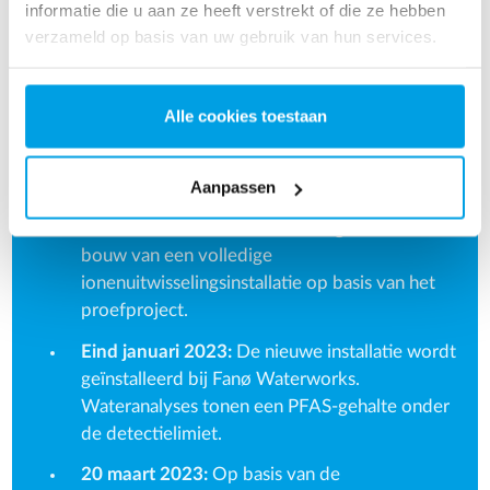
informatie die u aan ze heeft verstrekt of die ze hebben
keer zo hoog als de nieuwe grenswaarde.
verzameld op basis van uw gebruik van hun services.
Zomer 2021:
Fanø Vandværk en EUROWATER
starten een proef met eerst actieve kool (die
onvoldoende blijkt) en vervolgens
Alle cookies toestaan
ionenwisseling. Wateranalyses gedurende bijna
een jaar tonen een PFAS-gehalte onder de
Aanpassen
detectielimiet.
Zomer 2022:
EUROWATER begint met de
bouw van een volledige
ionenuitwisselingsinstallatie op basis van het
proefproject.
Eind januari 2023:
De nieuwe installatie wordt
geïnstalleerd bij Fanø Waterworks.
Wateranalyses tonen een PFAS-gehalte onder
de detectielimiet.
20 maart 2023:
Op basis van de