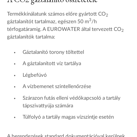
Termékkínálatunk számos előre gyártott CO
2
3
gáztalanítót tartalmaz, egészen 50 m
/h
térfogatáramig. A EUROWATER által tervezett CO
2
gáztalanítók tartalma:
Gáztalanító torony töltettel
A gáztalanított víz tartálya
Légbefúvó
A vízbemenet szintellenőrzése
Szárazon futás elleni védőkapcsoló a tartály
tápszivattyúja számára
Túlfolyó a tartály magas vízszintje esetén
A berendezések standard dokumentációval kerülnek