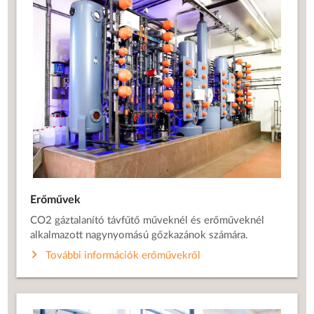
Erőművek
CO2 gáztalanító távfűtő műveknél és erőműveknél
alkalmazott nagynyomású gőzkazánok számára.
További információk erőművekről