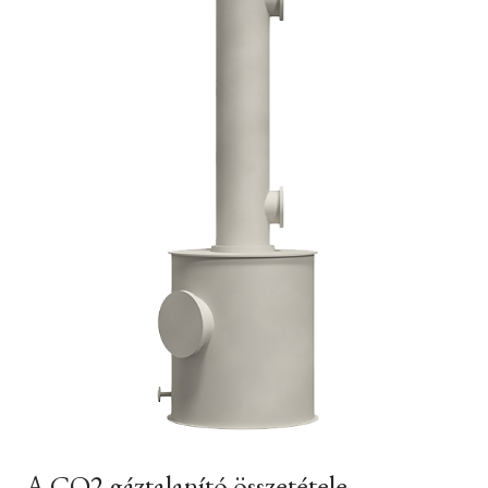
A CO2 gáztalanító összetétele