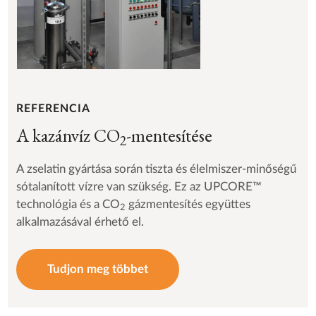
REFERENCIA
A kazánvíz CO
-mentesítése
2
A zselatin gyártása során tiszta és élelmiszer-minőségű
sótalanított vízre van szükség. Ez az UPCORE™
technológia és a CO
gázmentesítés együttes
2
alkalmazásával érhető el.
Tudjon meg többet