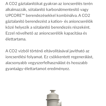
A CO2 gáztalanítókat gyakran az ioncserélés terén
alkalmazzák, sótalanító karbonátmentesítő vagy
UPCORE™ berendezésekkel kombinálva. A CO2
gáztalanító berendezést a kation- és anioncserélők
közé helyezik a sótalanító berendezés részeként.
Ezzel növelhető az anioncserélők kapacitása és
élettartama.
A CO2 vízből történő eltávolításával javítható az
ioncserélési folyamat. Ez csökkentett regenerálást,
alacsonyabb vegyszerfelhasználást és hosszabb
gyantaágy-élettartamot eredményez.