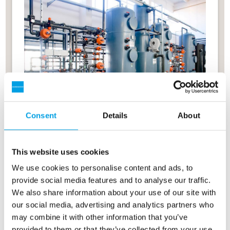
Consent
Details
About
Ipari gőzkazánok
This website uses cookies
A CO2 gáztalanító segít megelőzni a korróziót, és
We use cookies to personalise content and ads, to
optimális vízkezelést biztosít az ipari gőzkazánok
provide social media features and to analyse our traffic.
számára.
We also share information about your use of our site with
További információk az ipari gőzkazánokról
our social media, advertising and analytics partners who
may combine it with other information that you’ve
provided to them or that they’ve collected from your use