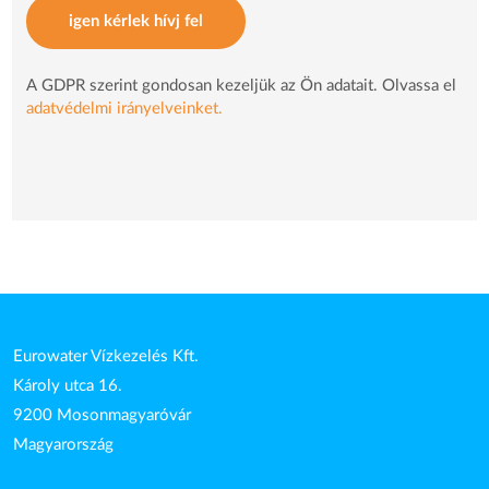
igen kérlek hívj fel
A GDPR szerint gondosan kezeljük az Ön adatait. Olvassa el
adatvédelmi irányelveinket.
Eurowater Vízkezelés Kft.
Károly utca 16.
9200 Mosonmagyaróvár
Magyarország