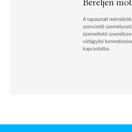
Béreljen mob
A tapasztalt mérnökök
szervizelő személyzetü
üzemeltető személyzet 
vízlágyító berendezése
kapcsolatba.