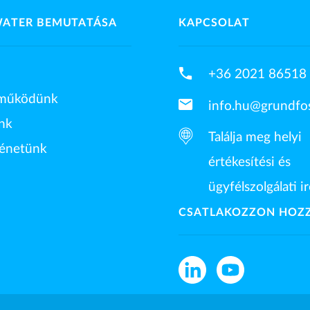
WATER BEMUTATÁSA
KAPCSOLAT
phone
+36 2021 86518
működünk
mail
info.hu@grundfo
nk
Találja meg helyi
ténetünk
értékesítési és
ügyfélszolgálati i
CSATLAKOZZON HOZ