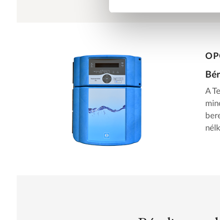
OP
Bér
A Te
min
ber
nél