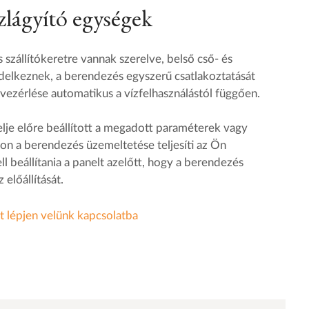
zlágyító egységek
 szállítókeretre vannak szerelve, belső cső- és
delkeznek, a berendezés egyszerű csatlakoztatását
vezérlése automatikus a vízfelhasználástól függően.
je előre beállított a megadott paraméterek vagy
on a berendezés üzemeltetése teljesíti az Ön
l beállítania a panelt azelőtt, hogy a berendezés
előállítását.
t lépjen velünk kapcsolatba