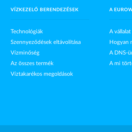
VÍZKEZELŐ BERENDEZÉSEK
A EURO
Technológiák
A vállalat
Szennyeződések eltávolítása
Hogyan 
Vízminőség
A DNS-ü
Az összes termék
A mi tör
Víztakarékos megoldások