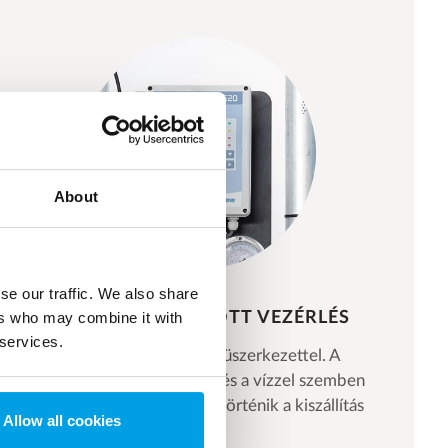
About
se our traffic. We also share
SZEMÉLYRE SZABOTT VEZÉRLÉS
ers who may combine it with
 services.
Vezérlőpanel egyszerű menüszerkezettel. A
panel beállítása vízelemzés és a vízzel szemben
támasztott igények alapján történik a kiszállítás
Allow all cookies
előtt.