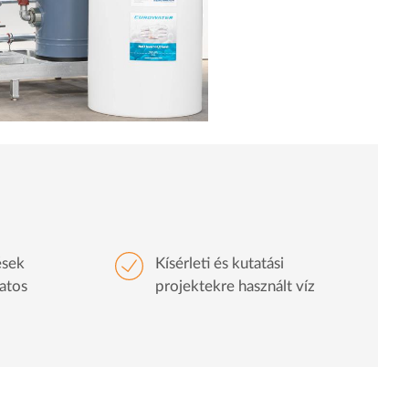
ések
Kísérleti és kutatási
latos
projektekre használt víz