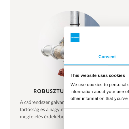
Consent
This website uses cookies
We use cookies to personalis
ROBUSZTUS CSŐRENDSZER
information about your use of
other information that you’ve
A csőrendszer galvanizált acélból készült a
tartósság és a nagy nyomásoknak való
megfelelés érdekében.