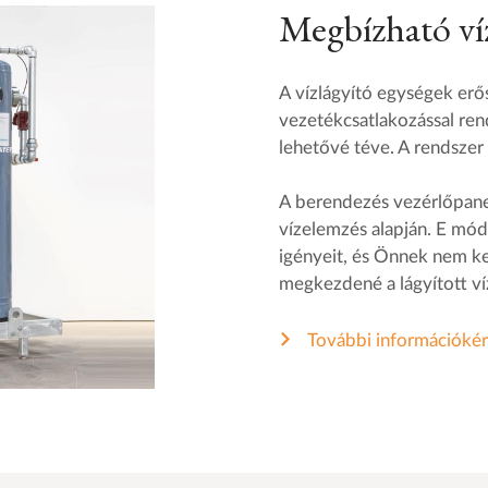
Megbízható ví
A vízlágyító egységek erős
vezetékcsatlakozással ren
lehetővé téve. A rendszer 
A berendezés vezérlőpanel
vízelemzés alapján. E mód
igényeit, és Önnek nem kel
megkezdené a lágyított víz 
További információkér