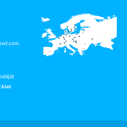
swt.com
rodáját
ZÁNK