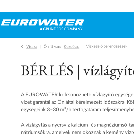
Vízkezelő berendezések
Vissza
Ön itt van:
Kezdőlap
BÉRLÉS | vízlágyít
A EUROWATER kölcsönözhető vízlágyító egysége k
vizet garantál az Ön által kérelmezett időszakra. K
egységeink 3–30 m³/h térfogatáram teljesítményben
A vízlágytás a nyersvíz kalcium- és magnéziumsó-ta
nátriumsókra, amelyek nem okoznak a kemény vízr