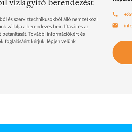
il vízlágyító berendezést
phone
+3
ből és szerviztechnikusokból álló nemzetközi
email
inf
nk vállalja a berendezés beindítását és az
betanítását. További információkért és
k foglalásáért kérjük, lépjen velünk