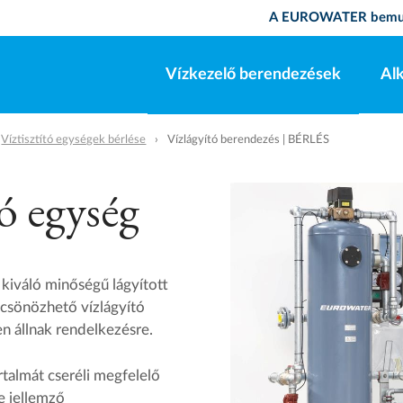
A EUROWATER bemu
Vízkezelő berendezések
Al
Víztisztító egységek bérlése
Vízlágyító berendezés | BÉRLÉS
ó egység
iváló minőségű lágyított
ölcsönözhető vízlágyító
 állnak rendelkezésre.​
rtalmát cseréli megfelelő
e jellemző