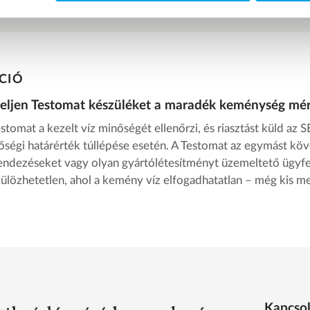
CIÓ
eljen Testomat készüléket a maradék keménység mé
stomat a kezelt víz minőségét ellenőrzi, és riasztást küld az 
őségi határérték túllépése esetén. A Testomat az egymást köv
endezéseket vagy olyan gyártólétesítményt üzemeltető ügyf
külözhetetlen, ahol a kemény víz elfogadhatatlan – még kis m
Kapcsol