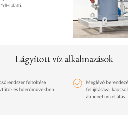
°dH alatti.
Lágyított víz alkalmazások
csőrendszer feltöltése
Meglévő berendez
vfűtő- és hőerőművekben
felújításával kapcso
átmeneti vízellátás