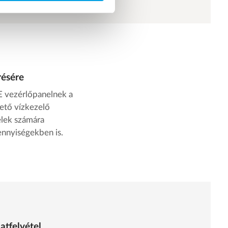
résére
SE vezérlőpanelnek a
ető vízkezelő
elek számára
ennyiségekben is.
atfelvétel