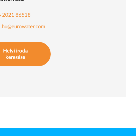
6 2021 86518
o.hu@eurowater.com
Helyi iroda
keresése