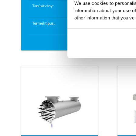
We use cookies to personalis
Hőm
Tanúsítvány:
ÖNORM
information about your use of
DVGW
Tanú
other information that you’ve
Terméktípus:
Spektron e,
nagy
Ter