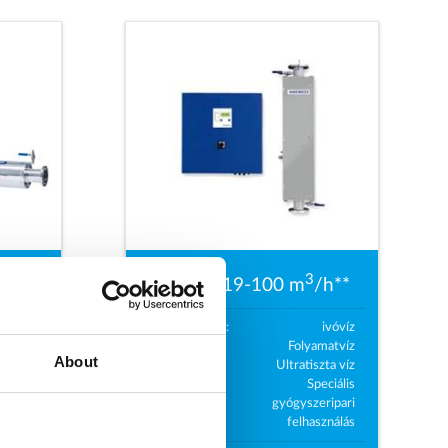
3
3
/h*
Átfolyás 19-100 m
/h**
Alkalmazás:
ivóvíz
Folyamatvíz
ivóvíz
About
Ultratiszta víz
Ipari
Speciális
zások
gyógyszeripari
felhasználás
o
60
C