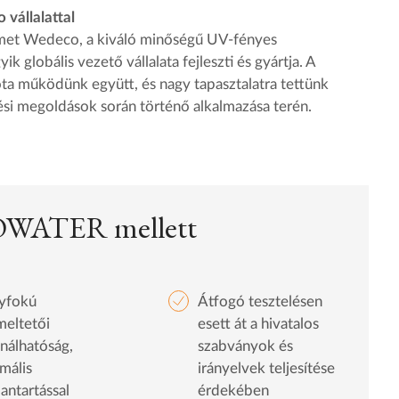
vállalattal
met Wedeco, a kiváló minőségű UV-fényes
ik globális vezető vállalata fejleszti és gyártja. A
ta működünk együtt, és nagy tapasztalatra tettünk
ési megoldások során történő alkalmazása terén.
ROWATER mellett
yfokú
Átfogó tesztelésen
meltetői
esett át a hivatalos
nálhatóság,
szabványok és
mális
irányelvek teljesítése
antartással
érdekében