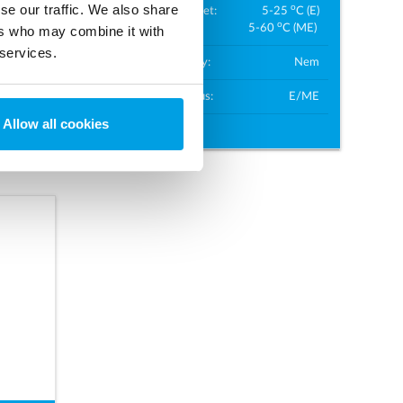
se our traffic. We also share
o
Hőmérséklet:
5-25
C (E)
ORM
o
5-60
C (ME)
ers who may combine it with
VGW
 services.
Tanúsítvány:
Nem
ktron
ipari
Terméktípus:
E/ME
Allow all cookies