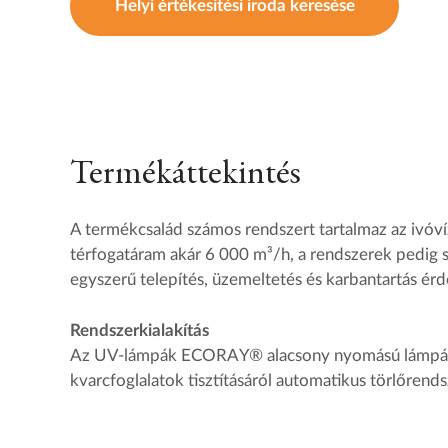
Helyi értékesítési iroda keresése
Termékáttekintés
A termékcsalád számos rendszert tartalmaz az ivóvíz
térfogatáram akár 6 000 m³/h, a rendszerek pedig s
egyszerű telepítés, üzemeltetés és karbantartás ér
Rendszerkialakítás
Az UV-lámpák ECORAY® alacsony nyomású lámpák, a
kvarcfoglalatok tisztításáról automatikus törlőren