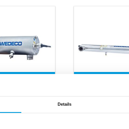
3
r 18 m
/h
Átfolyás 0,5-150 m
ogatáram*
Alkalmazás:
Details
almazás:
ivóvíz
alkalma
Ipari
alkalmazások
Hőmérséklet:
5-