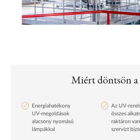
Miért döntsön 
Energiahatékony
Az UV-rend
UV-megoldások
összes alkat
alacsony nyomású
raktáron van
lámpákkal
szervizt biz