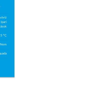
*
ivóvíz
Ipari
zások
o
25
C
Nem
quada