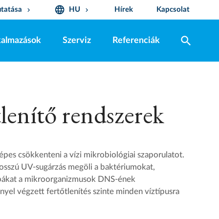
language
tatása
HU
Hírek
Kapcsolat
keyboard_arrow_down
keyboard_arrow_down
search
kalmazások
Szerviz
Referenciák
lenítő rendszerek
es csökkenteni a vízi mikrobiológiai szaporulatot.
sszú UV-sugárzás megöli a baktériumokat,
mbákat a mikroorganizmusok DNS-ének
nyel végzett fertőtlenítés szinte minden víztípusra