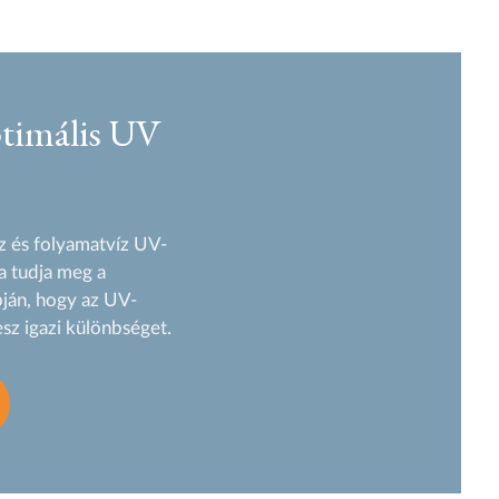
ptimális UV
z és folyamatvíz UV-
 a tudja meg a
pján, hogy az UV-
esz igazi különbséget.