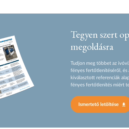
Tegyen szert o
megoldásra
Tudjon meg többet az ivóví
fényes fertőtlenítéséről, és
kiválasztott referenciák ala
fényes fertőtlenítés miért t
Ismertető letöltése