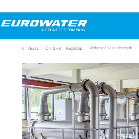
Vízkezelő berendezések
Vissza
Ön itt van:
Kezdőlap