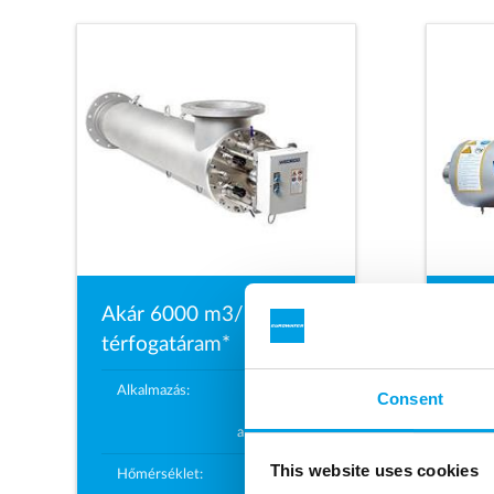
Akár 6000 m3/h
Aká
térfogatáram*
térf
Alkalmazás:
ivóvíz
Consent
Ipari
Alk
alkalmazások
This website uses cookies
o
Hőmérséklet:
akár 30
C