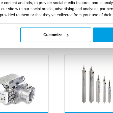
o
e content and ads, to provide social media features and to analy
érséklet:
5-60
C
Tanúsítvány:
ÖN
 our site with our social media, advertising and analytics partn
D
sítvány:
ÖNORM
 provided to them or that they’ve collected from your use of their
DVGW
Terméktípus:
Spe
méktípus:
Spektron e,
kicsi
Customize