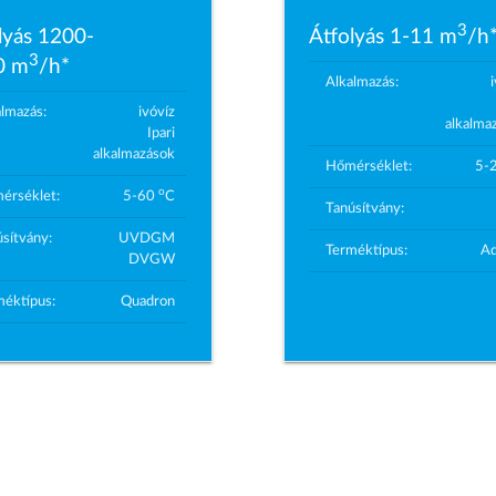
3
lyás 1200-
Átfolyás 1-11 m
/h
3
0 m
/h*
Alkalmazás:
almazás:
ivóvíz
alkalma
Ipari
alkalmazások
Hőmérséklet:
5-
o
érséklet:
5-60
C
Tanúsítvány:
sítvány:
UVDGM
Terméktípus:
A
DVGW
méktípus:
Quadron