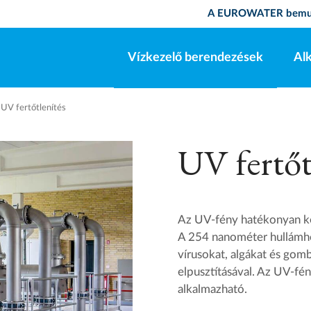
A EUROWATER bemu
Vízkezelő berendezések
Al
UV fertőtlenítés
UV fertőt
Az UV-fény hatékonyan kép
A 254 nanométer hullámho
vírusokat, algákat és go
elpusztításával. Az UV-fén
alkalmazható.