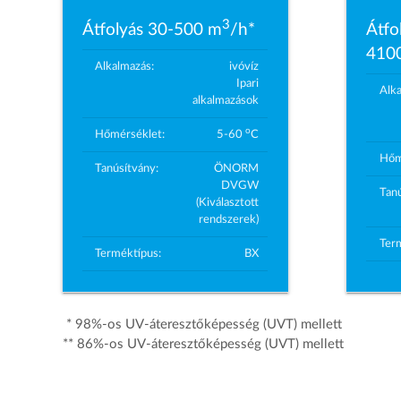
3
Átfolyás 30-500 m
/h*
Átfo
410
Alkalmazás:
ivóvíz
Ipari
Alk
alkalmazások
o
Hőmérséklet:
5-60
C
Hőm
Tanúsítvány:
ÖNORM
DVGW
Tanú
(Kiválasztott
rendszerek)
Ter
Terméktípus:
BX
* 98%-os UV-áteresztőképesség (UVT) mellett
** 86%-os UV-áteresztőképesség (UVT) mellett