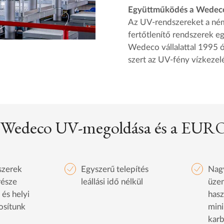
Együttműködés a Wedeco 
Az UV-rendszereket a né
fertőtlenítő rendszerek egy
Wedeco vállalattal 1995 ó
szert az UV-fény vízkezel
a Wedeco UV-megoldása és a EU
szerek
Egyszerű telepítés
Nag
része
leállási idő nélkül
üze
 és helyi
hasz
tosítunk
mini
karb