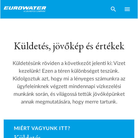
search
menu
Küldetés, jövőkép és értékek
Küldetésünk röviden a következőt jelenti ki: Vizet
kezelünk! Ezen a téren különbséget teszünk.
Kidolgoztuk azt, hogy mi a lényeges számunkra az
ügyfeleinknek végzett mindennapi vízkezelési
munkánk során, és világossá tettük jövőképünket
annak megmutatására, hogy merre tartunk.
MIÉRT VAGYUNK ITT?
Küldetés