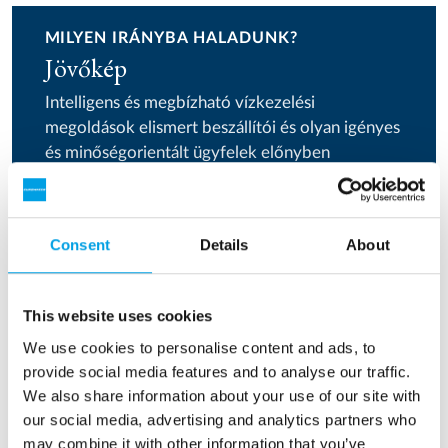
MILYEN IRÁNYBA HALADUNK?
Jövőkép
Intelligens és megbízható vízkezelési
megoldások elismert beszállítói és olyan igényes
és minőségorientált ügyfelek előnyben
részesített partnerei szeretnénk lenni az ivóvíz-
és folyamatvíz-kezelés terén, akik optimális,
hosszú távú megoldásokra vágynak.
Consent
Details
About
Vonzó munkahelyet szeretnénk biztosítani a
szakmai és személyes fejlődésre vágyó olyan
alkalmazottak számára, akik értékelik a
This website uses cookies
felelősséggel egybekötött nagyfokú
We use cookies to personalise content and ads, to
szabadságot mindennapi munkájuk során –
provide social media features and to analyse our traffic.
amely az egyes alkalmazottak munkakörében,
We also share information about your use of our site with
munkaterületében és egyéniségében fennálló
our social media, advertising and analytics partners who
különbségek elfogadásával és tiszteletben
may combine it with other information that you’ve