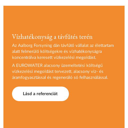
Vízhatékonyság a távfűtés terén
Az Aalborg Forsyning dán távfűtő vállalat az élettartam
alatt felmerülő költségekre és vízhatékonyságra
koncentrálva keresett vízkezelési megoldást.
A EUROWATER alacsony üzemeltetési költségű
vízkezelési megoldást tervezett, alacsony víz- és
áramfogyasztással és regeneráló só felhasználással.
Lásd a referenciát