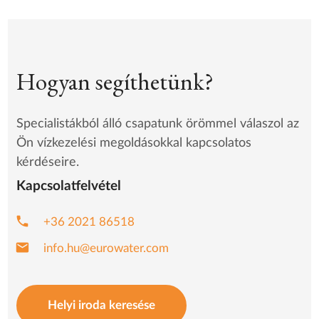
Hogyan segíthetünk?
Specialistákból álló csapatunk örömmel válaszol az
Ön vízkezelési megoldásokkal kapcsolatos
kérdéseire.
Kapcsolatfelvétel
phone
+36 2021 86518
email
info.hu@eurowater.com
Helyi iroda keresése