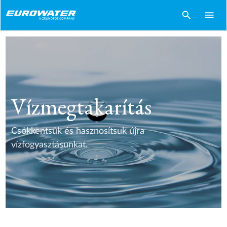
search
menu
Vízmegtakarítás
Csökkentsük és hasznosítsuk újra
vízfogyasztásunkat.