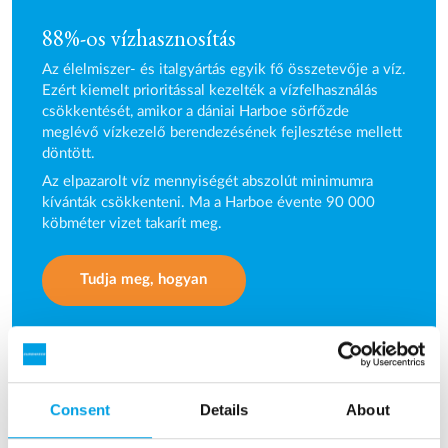
88%-os vízhasznosítás
Az élelmiszer- és italgyártás egyik fő összetevője a víz.
Ezért kiemelt prioritással kezelték a vízfelhasználás
csökkentését, amikor a dániai Harboe sörfőzde
meglévő vízkezelő berendezésének fejlesztése mellett
döntött.
Az elpazarolt víz mennyiségét abszolút minimumra
kívánták csökkenteni. Ma a Harboe évente 90 000
köbméter vizet takarít meg.
Tudja meg, hogyan
Consent
Details
About