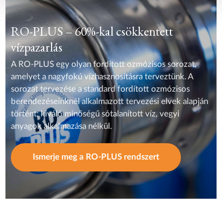
RO-PLUS – 60%-kal csökkentett
vízpazarlás
A RO-PLUS egy olyan fordított ozmózisos sorozat,
amelyet a nagyfokú vízhasznosításra terveztünk. A
sorozat tervezése a standard fordított ozmózisos
berendezéseinknél alkalmazott tervezési elvek alapján
történt: kiváló minőségű sótalanított víz, vegyi
anyagok alkalmazása nélkül.
Ismerje meg a RO-PLUS rendszert