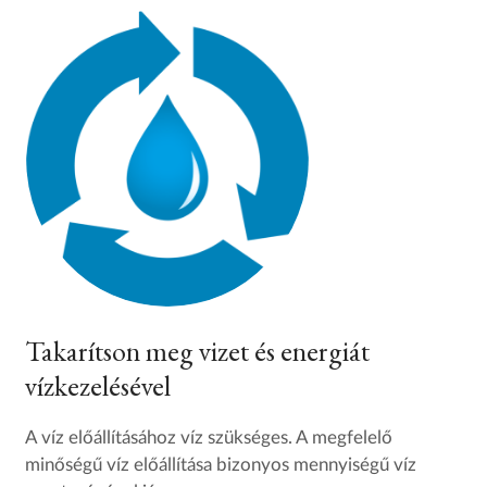
Takarítson meg vizet és energiát
vízkezelésével
A víz előállításához víz szükséges. A megfelelő
minőségű víz előállítása bizonyos mennyiségű víz