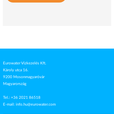
Eurowater Vízkezelés Kft.
Károly utca 16.
9200 Mosonmagyaróvár
Magyarország
Tel.: +36 2021 86518
E-mail:
info.hu@eurowater.com