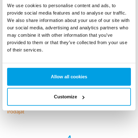
We use cookies to personalise content and ads, to
provide social media features and to analyse our traffic.
Határokon átívelő vízkezelés
We also share information about your use of our site with
our social media, advertising and analytics partners who
Globálisan, ugyanakkor helyben is jelen vagyunk. Az
may combine it with other information that you’ve
Európa-szerte működő helyi EUROWATER
provided to them or that they’ve collected from your use
of their services.
értékesítési és ügyfélszolgálati irodáinkkal képesek
vagyunk a helyi vámügyi, nyelvi és jogi problémák
kezelésére. A vízkezelés terén szerzett ismereteink
azonban határokon átívelőek, ami a vízkezelő
Allow all cookies
berendezések egyik vezető beszállítójává teszi
vállalatunkat Európában.
Customize
Találja meg helyi értékesítési és ügyfélszolgálati
irodáját