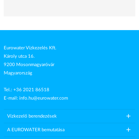
Eurowater Vízkezelés Kft.
Károly utca 16.
9200 Mosonmagyaróvár
Magyarország
Tel.: +36 2021 86518
E-mail:
info.hu@eurowater.com
add
Vízkezelő berendezések
add
A EUROWATER bemutatása