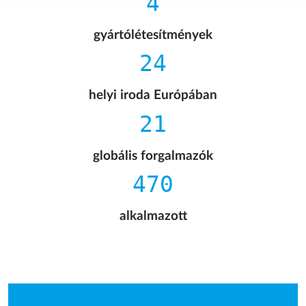
4
gyártólétesítmények
24
helyi iroda Európában
21
globális forgalmazók
470
alkalmazott