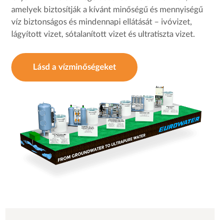
amelyek biztosítják a kívánt minőségű és mennyiségű
víz biztonságos és mindennapi ellátását – ivóvizet,
lágyított vizet, sótalanított vizet és ultratiszta vizet.
Lásd a vízminőségeket