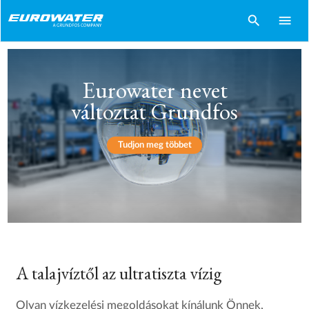
search
menu
Eurowater nevet
változtat Grundfos
Tudjon meg többet
A talajvíztől az ultratiszta vízig
Olyan vízkezelési megoldásokat kínálunk Önnek,