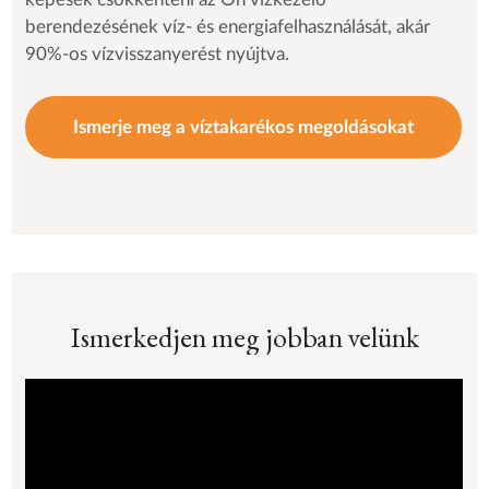
berendezésének víz- és energiafelhasználását, akár
90%-os vízvisszanyerést nyújtva.
Ismerje meg a víztakarékos megoldásokat
Ismerkedjen meg jobban velünk