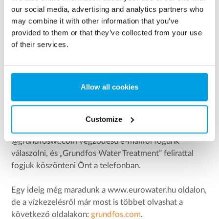
emberrel többen), ugyanazokkal az alapvető
our social media, advertising and analytics partners who
értékekkel, mint korábban, készen arra, hogy a
may combine it with other information that you’ve
megfelelő vízminőséget biztosítsuk Önnek.
provided to them or that they’ve collected from your use
of their services.
Az elkövetkező időszakban egyre gyakrabban fogja
észrevenni, hogy termékeink, szervizjárműveink és
munkatársaink, amelyek korábban a Eurowater nevet
Allow all cookies
viselték, mostantól a Grundfos márkanevet viselik.
Természetesen továbbra is ugyanaz a
kapcsolattartó áll a rendelkezésére, mint korábban,
Customize
akihez bármikor segítségért fordulhat. Hamarosan egy
@grundfoswt.com végződésű e-mailről fogunk
válaszolni, és „Grundfos Water Treatment” felirattal
fogjuk köszönteni Önt a telefonban.
Egy ideig még maradunk a www.eurowater.hu oldalon,
de a vízkezelésről már most is többet olvashat a
következő oldalakon:
grundfos.com
.