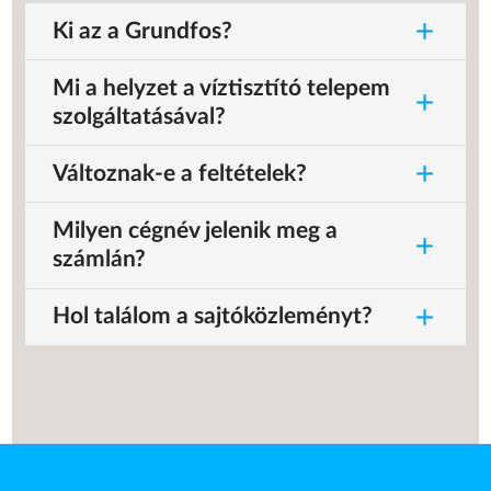
add
Ki az a Grundfos?
Mi a helyzet a víztisztító telepem
add
szolgáltatásával?
add
Változnak-e a feltételek?
Milyen cégnév jelenik meg a
add
számlán?
add
Hol találom a sajtóközleményt?