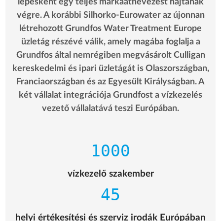
lépésként egy teljes márkaátnevezést hajtanak
végre. A korábbi Silhorko-Eurowater az újonnan
létrehozott Grundfos Water Treatment Europe
üzletág részévé válik, amely magába foglalja a
Grundfos által nemrégiben megvásárolt Culligan
kereskedelmi és ipari üzletágát is Olaszországban,
Franciaországban és az Egyesült Királyságban. A
két vállalat integrációja Grundfost a vízkezelés
vezető vállalatává teszi Európában.
1000
vízkezelő szakember
45
helyi értékesítési és szerviz irodák Európában