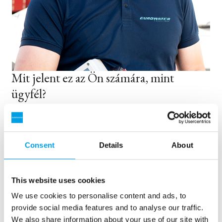
Mit jelent ez az Ön számára, mint
ügyfél?
A Water Treatment Europe szervezeten belüli
kompetenciáink egyesítésével még jobb
megoldásokat kínálhatunk Önnek a kibővített
Consent
Details
About
szakértelem, a földrajzi jelenlét, valamint a termékek
és szolgáltatások szélesebb választéka révén.
This website uses cookies
És ne aggódjon - biztosíthatjuk Önt, hogy az Önnel
We use cookies to personalise content and ads, to
folytatott üzletünk nem változik. Még mindig
provide social media features and to analyse our traffic.
ugyanazok az emberek vagyunk (csak néhány
We also share information about your use of our site with