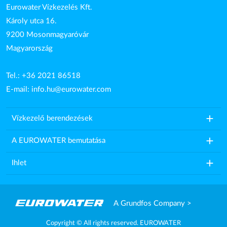
Eurowater Vízkezelés Kft.
Károly utca 16.
9200 Mosonmagyaróvár
Magyarország
Tel.: +36 2021 86518
E-mail:
info.hu@eurowater.com
add
Vízkezelő berendezések
add
A EUROWATER bemutatása
add
Ihlet
A Grundfos Company >
Copyright © All rights reserved. EUROWATER