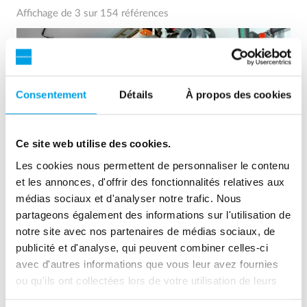
Affichage de 3 sur 154 références
Consentement
Détails
À propos des cookies
Ce site web utilise des cookies.
Les cookies nous permettent de personnaliser le contenu
et les annonces, d'offrir des fonctionnalités relatives aux
médias sociaux et d'analyser notre trafic. Nous
partageons également des informations sur l'utilisation de
2 x 60 m³/h d'eau ultrapure pour la centrale électrique -
notre site avec nos partenaires de médias sociaux, de
WTP dans 6 conten...
publicité et d'analyse, qui peuvent combiner celles-ci
Ce client avait besoin de moderniser la station d'épuration
avec d'autres informations que vous leur avez fournies
existante, mais il ne disposait d'aucun espace libre sur le
ou qu'ils ont collectées lors de votre utilisation de leurs
chantier. Le traitement mobile de l'eau dans un conteneur
services.
était la solution de son choix.