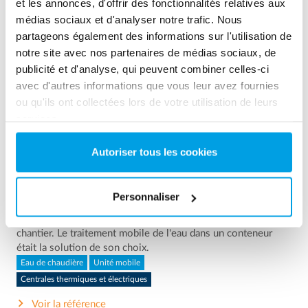
et les annonces, d'offrir des fonctionnalités relatives aux
médias sociaux et d'analyser notre trafic. Nous
partageons également des informations sur l'utilisation de
notre site avec nos partenaires de médias sociaux, de
publicité et d'analyse, qui peuvent combiner celles-ci
avec d'autres informations que vous leur avez fournies
ou qu'ils ont collectées lors de votre utilisation de leurs
services.
Autoriser tous les cookies
2 x 60 m³/h d'eau ultrapure pour la centrale électrique -
WTP dans 6 conten...
Personnaliser
Ce client avait besoin de moderniser la station d'épuration
existante, mais il ne disposait d'aucun espace libre sur le
chantier. Le traitement mobile de l'eau dans un conteneur
était la solution de son choix.
Eau de chaudière
Unité mobile
Centrales thermiques et électriques
Voir la référence