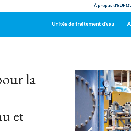
À propos d’EUR
Unités de traitement d’eau
A
pour la
u et