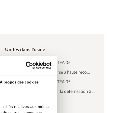
Unités dans l'usine
Adoucisseur triplex STFA 35
Unités d'osmose inverse à haute reco...
Adoucisseur triplex STFA 35
À propos des cookies
Filtres à pression pour la déferrisation 2 ...
nnalités relatives aux médias
on de notre site avec nos