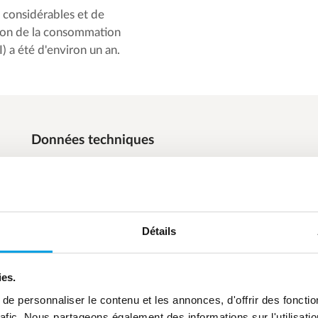
 considérables et de
tion de la consommation
) a été d'environ un an.
Données techniques
Débit : 3 x 20 m³/h
Conductivité : < 15 μS/cm
Récupération : 88 %.
Détails
ies.
e personnaliser le contenu et les annonces, d'offrir des fonctio
rafic. Nous partageons également des informations sur l'utilisati