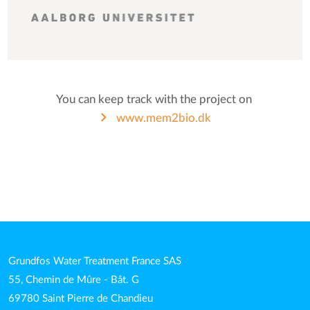
You can keep track with the project on
www.mem2bio.dk
Grundfos Water Treatment France SAS
55, Chemin de Mûre - Bât. G
69780 Saint Pierre de Chandieu