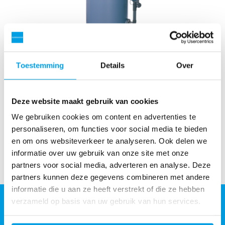
Toestemming
Details
Over
Actieve koolfilter
Actief koolfilters voor het verwijderen van pesticiden,
chloor, smaak en geur uit water.
Deze website maakt gebruik van cookies
Bekijk meer
We gebruiken cookies om content en advertenties te
personaliseren, om functies voor social media te bieden
en om ons websiteverkeer te analyseren. Ook delen we
informatie over uw gebruik van onze site met onze
partners voor social media, adverteren en analyse. Deze
partners kunnen deze gegevens combineren met andere
informatie die u aan ze heeft verstrekt of die ze hebben
verzameld op basis van uw gebruik van hun services.
Grundfos Water Treatment Netherlands B.V.