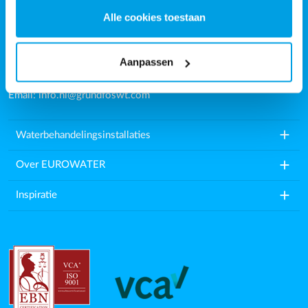
Penningweg 34
Alle cookies toestaan
4879AG, Etten-Leur
Nederland
Aanpassen
Tel.: (+31) 88-0005000
Email:
info.nl@grundfoswt.com
add
Waterbehandelingsinstallaties
add
Over EUROWATER
add
Inspiratie