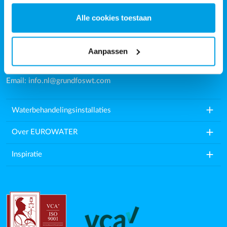
Penningweg 34
Alle cookies toestaan
4879AG, Etten-Leur
Nederland
Aanpassen
Tel.: (+31) 88-0005000
Email:
info.nl@grundfoswt.com
add
Waterbehandelingsinstallaties
add
Over EUROWATER
add
Inspiratie