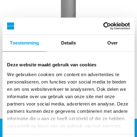
Vacuümontgasser
Toestemming
Details
Over
Vacuümontgassers worden gebruikt voor het verwijderen
van zuurstof uit het suppletiewater of stikstof uit het
Deze website maakt gebruik van cookies
circulatiewater bij warmte- en energiecentrales.
We gebruiken cookies om content en advertenties te
Bekijk meer
personaliseren, om functies voor social media te bieden
en om ons websiteverkeer te analyseren. Ook delen we
informatie over uw gebruik van onze site met onze
partners voor social media, adverteren en analyse. Deze
partners kunnen deze gegevens combineren met andere
informatie die u aan ze heeft verstrekt of die ze hebben
verzameld op basis van uw gebruik van hun services.
Grundfos Water Treatment Netherlands B.V.