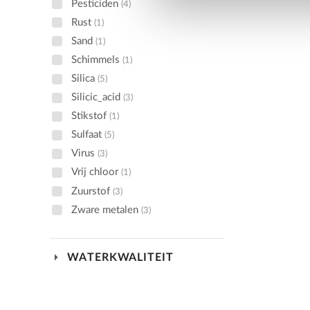
Pesticiden
(4)
Rust
(1)
Sand
(1)
Schimmels
(1)
Silica
(5)
Silicic_acid
(3)
Stikstof
(1)
Sulfaat
(5)
Virus
(3)
Vrij chloor
(1)
Zuurstof
(3)
Zware metalen
(3)
arrow_drop_down
WATERKWALITEIT