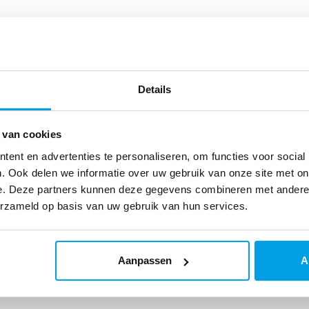
rde osmose installatie
Osmose (RO) installaties
ebruikt voor het produceren
mineraliseerd water met een
Details
dige kwaliteit zonder gebruik
 van zoutzuur en
ydroxide.
 van cookies
k meer
ent en advertenties te personaliseren, om functies voor social
. Ook delen we informatie over uw gebruik van onze site met on
e. Deze partners kunnen deze gegevens combineren met andere i
erzameld op basis van uw gebruik van hun services.
Aanpassen
A