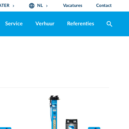
language
ATER
NL
Vacatures
Contact
keyboard_arrow_down
keyboard_arrow_down
search
Service
Verhuur
Referenties