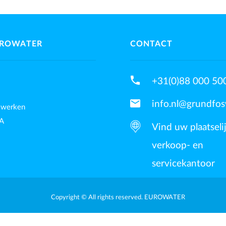
UROWATER
CONTACT
phone
+31(0)88 000 50
mail
info.nl@grundfo
 werken
A
Vind uw plaatseli
verkoop- en
servicekantoor
Copyright © All rights reserved. EUROWATER