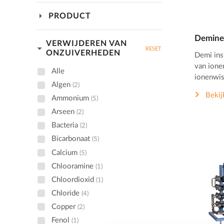
arrow_drop_down
PRODUCT
Deminer
VERWIJDEREN VAN
arrow_drop_down
RESET
ONZUIVERHEDEN
Demi ins
van ione
Alle
ionenwis
Algen
(2)
Bekij
Ammonium
(5)
Arseen
(2)
Bacteria
(2)
Bicarbonaat
(5)
Calcium
(5)
Chlooramine
(1)
Chloordioxid
(1)
Chloride
(4)
Copper
(2)
Fenol
(1)