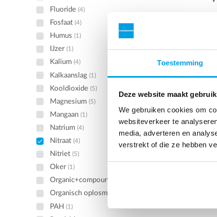
Fluoride
(4)
Omgekee
Fosfaat
(4)
Humus
Reverse 
(1)
worden g
IJzer
(1)
van gede
Kalium
Toestemming
(4)
hoogwaar
Kalkaanslag
(1)
te maken
Kooldioxide
(5)
natriumh
Deze website maakt gebruik
Magnesium
(5)
Bekij
We gebruiken cookies om cont
Mangaan
(1)
websiteverkeer te analyseren
Natrium
(4)
media, adverteren en analys
Nitraat
(4)
verstrekt of die ze hebben v
Nitriet
(5)
Oker
(1)
Organic+compounds
(1)
Organisch oplosmidddel
(1)
PAH
(1)