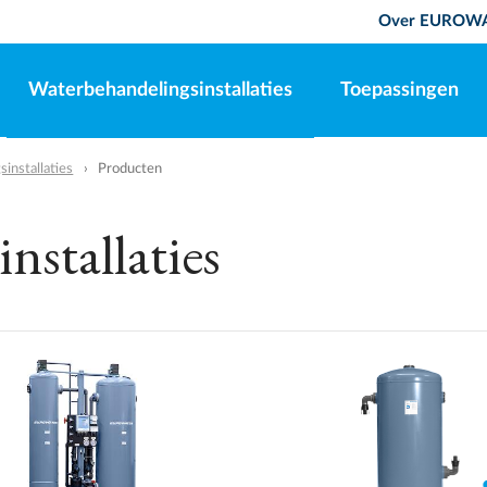
Over EUROW
Waterbehandelingsinstallaties
Toepassingen
installaties
Producten
nstallaties