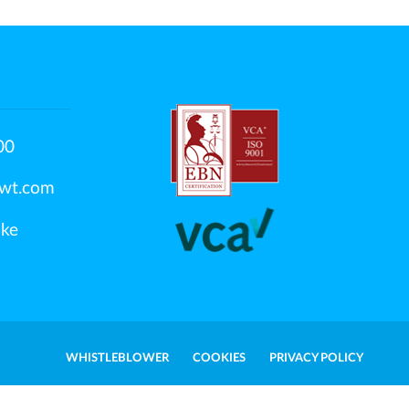
00
swt.com
jke
WHISTLEBLOWER
COOKIES
PRIVACY POLICY