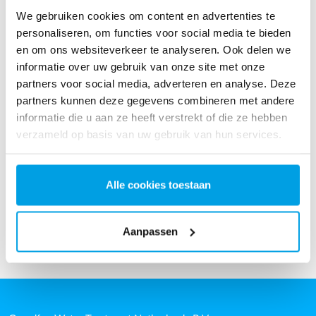
We gebruiken cookies om content en advertenties te
personaliseren, om functies voor social media te bieden
en om ons websiteverkeer te analyseren. Ook delen we
informatie over uw gebruik van onze site met onze
partners voor social media, adverteren en analyse. Deze
partners kunnen deze gegevens combineren met andere
informatie die u aan ze heeft verstrekt of die ze hebben
UV-desinfectie
verzameld op basis van uw gebruik van hun services.
UV desinfectie voor het verwijderen van microbiologische
groei in drinkwater en proceswater.
Bekijk meer
Alle cookies toestaan
Aanpassen