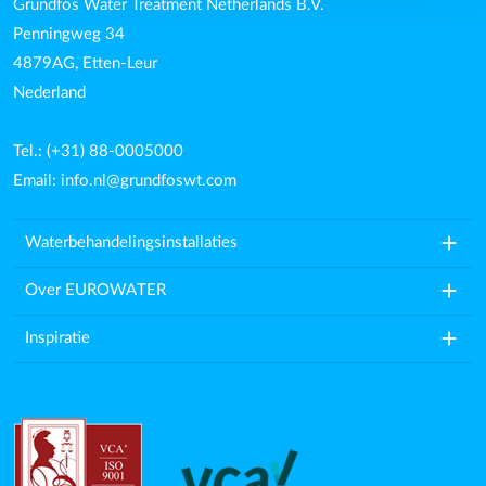
Grundfos Water Treatment Netherlands B.V.
Penningweg 34
4879AG, Etten-Leur
Nederland
Tel.: (+31) 88-0005000
Email:
info.nl@grundfoswt.com
add
Waterbehandelingsinstallaties
add
Over EUROWATER
add
Inspiratie