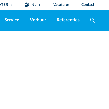
language
ATER
NL
Vacatures
Contact
keyboard_arrow_down
keyboard_arrow_down
search
Service
Verhuur
Referenties