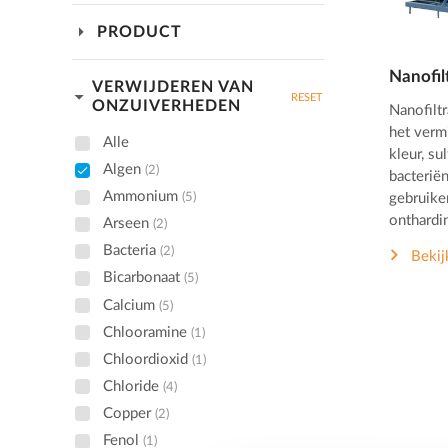
arrow_drop_down
PRODUCT
Nanofilt
VERWIJDEREN VAN
arrow_drop_down
RESET
ONZUIVERHEDEN
Nanofiltr
het verm
Alle
kleur, sul
Algen
(2)
bacteriën
Ammonium
(5)
gebruike
onthardi
Arseen
(2)
Bacteria
(2)
Bekij
Bicarbonaat
(5)
Calcium
(5)
Chlooramine
(1)
Chloordioxid
(1)
Chloride
(4)
Copper
(2)
Fenol
(1)