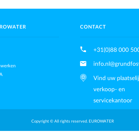
UROWATER
CONTACT
phone
+31(0)88 000 50
mail
info.nl@grundfo
 werken
A
Vind uw plaatseli
verkoop- en
servicekantoor
Copyright © All rights reserved. EUROWATER