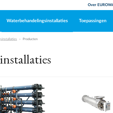
Over EUROW
Waterbehandelingsinstallaties
Toepassingen
installaties
Producten
nstallaties