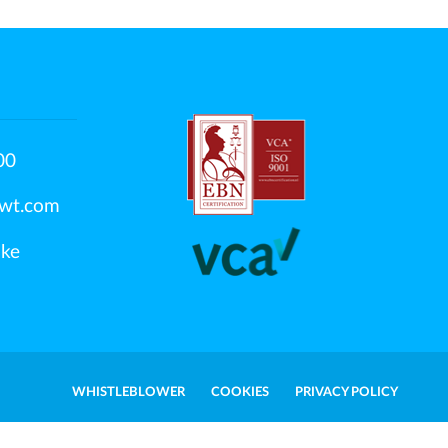
00
swt.com
jke
WHISTLEBLOWER
COOKIES
PRIVACY POLICY