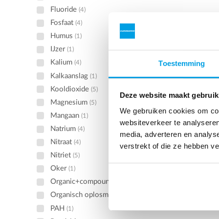
Fluoride
(4)
Fosfaat
(4)
Humus
(1)
IJzer
(1)
Kalium
Toestemming
(4)
Kalkaanslag
(1)
Kooldioxide
(5)
Deze website maakt gebruik
Magnesium
(5)
We gebruiken cookies om cont
Mangaan
(1)
websiteverkeer te analyseren
Natrium
(4)
media, adverteren en analys
Nitraat
(4)
verstrekt of die ze hebben v
Nitriet
(5)
Oker
(1)
Organic+compounds
(1)
Organisch oplosmidddel
(1)
PAH
(1)