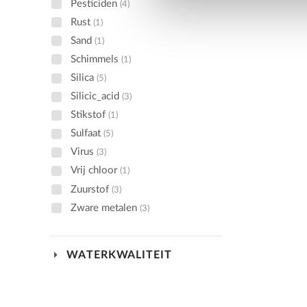
Pesticiden
(4)
Rust
(1)
Sand
(1)
Schimmels
(1)
Silica
(5)
Silicic_acid
(3)
Stikstof
(1)
Sulfaat
(5)
Virus
(3)
Vrij chloor
(1)
Zuurstof
(3)
Zware metalen
(3)
arrow_drop_down
WATERKWALITEIT