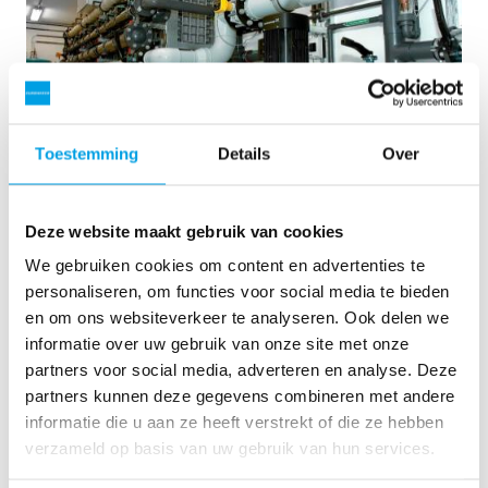
Toestemming
Details
Over
2 x 60 m³/uur ultrapuur water voor energiecentrale -
Deze website maakt gebruik van cookies
WTP in 6 x 40 ’contain...
We gebruiken cookies om content en advertenties te
Deze klant moest de bestaande waterzuiveringsinstallatie
personaliseren, om functies voor social media te bieden
upgraden, maar er was geen vrije ruimte op de site
en om ons websiteverkeer te analyseren. Ook delen we
beschikbaar. Mobiele waterbehandeling in een container was
informatie over uw gebruik van onze site met onze
de oplossing bij uitstek.
partners voor social media, adverteren en analyse. Deze
Ketelwater
Mobiele waterbehandeling
partners kunnen deze gegevens combineren met andere
Energiecentrales
informatie die u aan ze heeft verstrekt of die ze hebben
Zie referentie
verzameld op basis van uw gebruik van hun services.