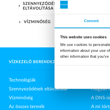
SZENNYEZŐDÉSEK
arrow_drop_down
ELTÁVOLÍTÁSA
Consent
arrow_drop_down
VÍZMINŐSÉG
This website uses cookies
We use cookies to personalis
information about your use of
other information that you’ve
VÍZKEZELŐ BERENDEZÉSEK
A EURO
Technológiák
A vállalat
Szennyeződések eltávolítása
Hogyan 
Vízminőség
A DNS-ü
Az összes termék
A mi tör