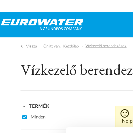
Vízkezelő berendezések
Vissza
Ön itt van:
Kezdőlap
Vízkezelő berendez
arrow_drop_down
TERMÉK
sentiment_dissatisfied
Minden
No p