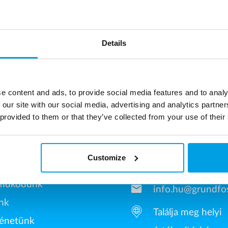
Details
e content and ads, to provide social media features and to analy
 our site with our social media, advertising and analytics partn
 provided to them or that they’ve collected from your use of their
WATER BEMUTATÁSA
KAPCSOLAT
Customize
phone
+36 2021 86518
működünk
mail
info.hu@grundfo
nk
Találja meg helyi
ténetünk