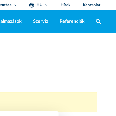
language
tatása
HU
Hírek
Kapcsolat
keyboard_arrow_down
keyboard_arrow_down
search
kalmazások
Szerviz
Referenciák