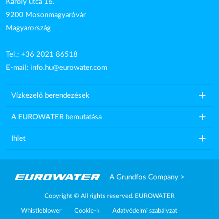
Károly utca 16.
9200 Mosonmagyaróvár
Magyarország
Tel.: +36 2021 86518
E-mail:
info.hu@eurowater.com
add
Vízkezelő berendezések
add
A EUROWATER bemutatása
add
Ihlet
A Grundfos Company >
Copyright © All rights reserved. EUROWATER
Whistleblower
Cookie-k
Adatvédelmi szabályzat