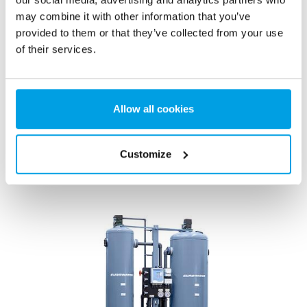
may combine it with other information that you’ve
provided to them or that they’ve collected from your use
of their services.
Kevertágyas, nem helyszíni regenerálás
Allow all cookies
Az EUREX a legkiválóbb minőségű sótalanított víz
előállítására szolgáló sótalanító berendezés, magas
térfogatárammal.
Customize
Továbbiak megjelenítése