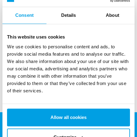
Consent
Details
About
This website uses cookies
Aktívszenes szűrő
We use cookies to personalise content and ads, to
Aktívszenes szűrők a növényvédőszerek, szabad klór, ízek
provide social media features and to analyse our traffic.
és szagok eltávolítására.
We also share information about your use of our site with
our social media, advertising and analytics partners who
Továbbiak megjelenítése
may combine it with other information that you’ve
provided to them or that they’ve collected from your use
of their services.
Allow all cookies
Eurowater Vízkezelés Kft.