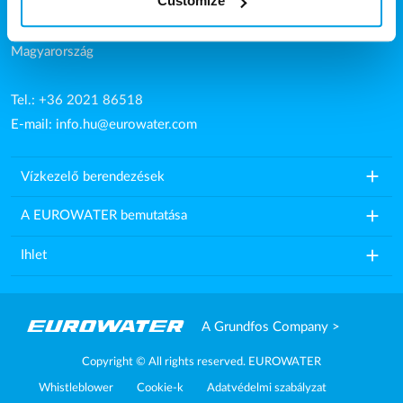
Customize
Károly utca 16.
9200 Mosonmagyaróvár
Magyarország
Tel.: +36 2021 86518
E-mail:
info.hu@eurowater.com
add
Vízkezelő berendezések
add
A EUROWATER bemutatása
add
Ihlet
A Grundfos Company >
Copyright © All rights reserved. EUROWATER
Whistleblower
Cookie-k
Adatvédelmi szabályzat