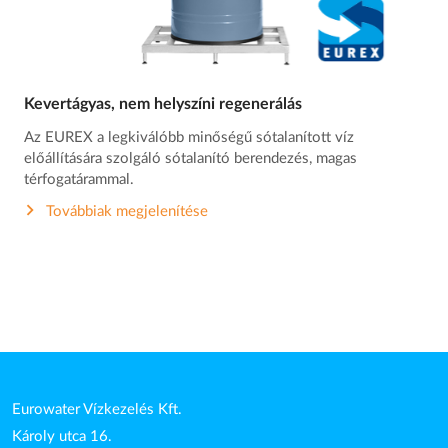
Kevertágyas, nem helyszíni regenerálás
Az EUREX a legkiválóbb minőségű sótalanított víz
előállítására szolgáló sótalanító berendezés, magas
térfogatárammal.
Továbbiak megjelenítése
Eurowater Vízkezelés Kft.
Károly utca 16.