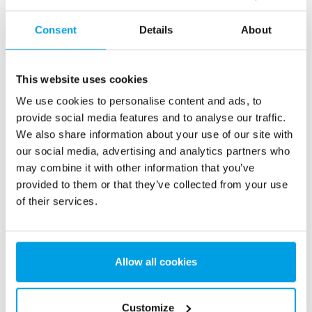
Consent
Details
About
Fordított ozmózisos berendezés
This website uses cookies
We use cookies to personalise content and ads, to
A fordított ozmózisos (RO) berendezések kiváló minőségű
sótalanított víz folyamatos előállítására szolgálnak, olyan
provide social media features and to analyse our traffic.
regeneráló vegyi anyagok nélkül, mint savak és marószerek.
We also share information about your use of our site with
our social media, advertising and analytics partners who
Továbbiak megjelenítése
may combine it with other information that you’ve
provided to them or that they’ve collected from your use
of their services.
Allow all cookies
Customize