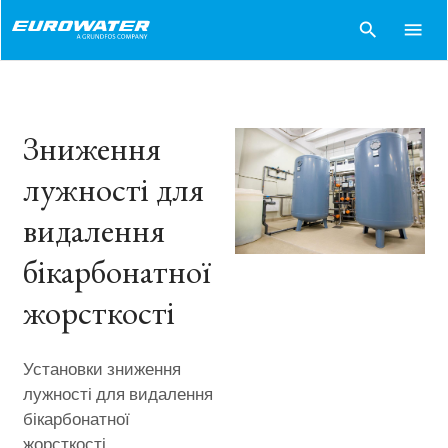
search
menu
Зниження
лужності для
видалення
бікарбонатної
жорсткості
Установки зниження
лужності для видалення
бікарбонатної
жорсткості