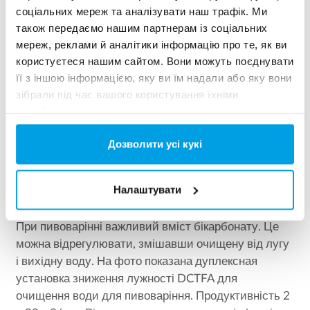
соціальних мереж та аналізувати наш трафік. Ми
також передаємо нашим партнерам із соціальних
мереж, реклами й аналітики інформацію про те, як ви
користуєтеся нашим сайтом. Вони можуть поєднувати
її з іншою інформацією, яку ви їм надали або яку вони
ІНДИВІДУАЛЬНО
зібрали під час вашого користування їхніми
Більш висока швидкість потоку
службами.
Деалкалізатор типу DCTFA може забезпечувати
Дозволити усі кукі
витрату до 50 м3/год на модуль. Установки
випускаються як з одним так і з двома корпусами
Налаштувати
(дуплекс) і обладнані регенераційної стійкою.
При пивоварінні важливий вміст бікарбонату. Це
можна відрегулювати, змішавши очищену від лугу
і вихідну воду. На фото показана дуплексная
установка зниження лужності DCTFA для
очищення води для пивоваріння. Продуктивність 2