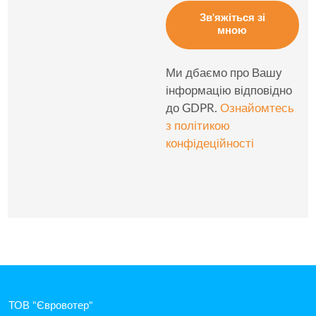
Зв'яжіться зі
мною
Ми дбаємо про Вашу
інформацію відповідно
до GDPR.
Ознайомтесь
з політикою
конфідеційності
ТОВ "Євровотер"