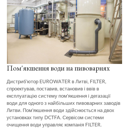
Пом'якшення води на пивоварнях
Дистриб'ютор EUROWATER в Литві, FILTER,
спроектував, поставив, встановив і ввів в
експлуатацію систему пом'якшення і дегазації
води для одного з найбільших пивоварних заводів
Литви. Пом'якшення води здійснюється на двох
установках типу DCTFA. Сервісом системи
очищення води управляє компанія FILTER.