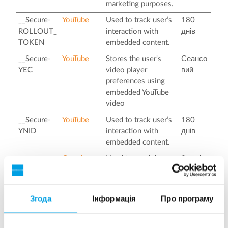
marketing purposes.
__Secure-
YouTube
Used to track user’s
180
ROLLOUT_
interaction with
днів
TOKEN
embedded content.
__Secure-
YouTube
Stores the user's
Сеансо
YEC
video player
вий
preferences using
embedded YouTube
video
__Secure-
YouTube
Used to track user’s
180
YNID
interaction with
днів
embedded content.
_ga
Google
Used to send data to
2 років
Google Analytics
about the visitor's
device and behavior.
Згода
Інформація
Про програму
Tracks the visitor
across devices and
marketing channels.