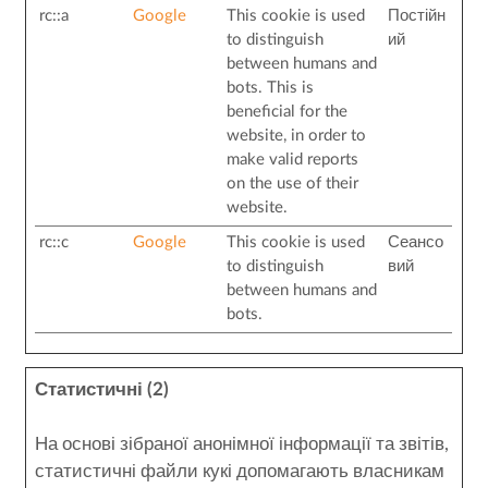
rc::a
Google
This cookie is used
Постійн
to distinguish
ий
between humans and
bots. This is
beneficial for the
website, in order to
make valid reports
on the use of their
website.
rc::c
Google
This cookie is used
Сеансо
to distinguish
вий
between humans and
bots.
Статистичні (2)
На основі зібраної анонімної інформації та звітів,
статистичні файли кукі допомагають власникам