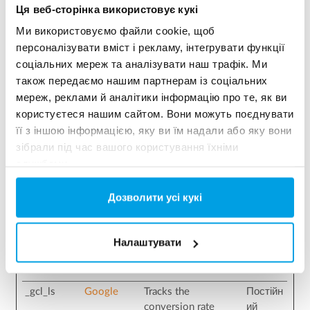
Ця веб-сторінка використовує кукі
_ga_#
Google
Used to send data to
2 років
Ми використовуємо файли cookie, щоб
Google Analytics
персоналізувати вміст і рекламу, інтегрувати функції
about the visitor's
соціальних мереж та аналізувати наш трафік. Ми
device and behavior.
також передаємо нашим партнерам із соціальних
Tracks the visitor
across devices and
мереж, реклами й аналітики інформацію про те, як ви
marketing channels.
користуєтеся нашим сайтом. Вони можуть поєднувати
її з іншою інформацією, яку ви їм надали або яку вони
_gcl_au
Google
Used to measure the
3
зібрали під час вашого користування їхніми
efficiency of the
місяців
службами.
website’s
advertisement
efforts, by collecting
Дозволити усі кукі
data on the
conversion rate of
the website’s ads
Налаштувати
across multiple
websites.
_gcl_ls
Google
Tracks the
Постійн
conversion rate
ий