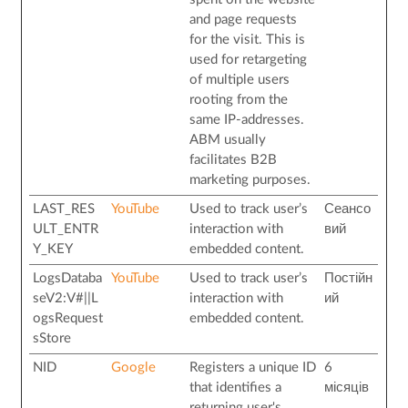
and page requests
for the visit. This is
used for retargeting
of multiple users
rooting from the
same IP-addresses.
ABM usually
facilitates B2B
marketing purposes.
LAST_RES
YouTube
Used to track user’s
Сеансо
ULT_ENTR
interaction with
вий
Y_KEY
embedded content.
LogsDataba
YouTube
Used to track user’s
Постійн
seV2:V#||L
interaction with
ий
ogsRequest
embedded content.
sStore
NID
Google
Registers a unique ID
6
that identifies a
місяців
returning user's