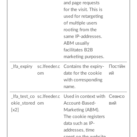
and page requests
for the visit. This is
used for retargeting
of multiple users
rooting from the
same IP-addresses.
ABM usually
facilitates B2B
marketing purposes.
_lfa_expiry
sc.lfeeder.c
Contains the expiry-
Постійн
om
date for the cookie
ий
with corresponding
name.
_lfa_test_co
sc.lfeeder.c
Used in context with
Сеансо
okie_stored
om
Account-Based-
вий
[x2]
Marketing (ABM).
The cookie registers
data such as IP-
addresses, time
spent on the website