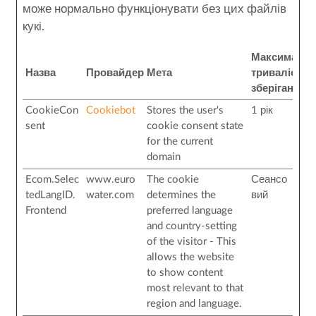
може нормально функціонувати без цих файлів
кукі.
Максималь
Назва
Провайдер
Мета
тривалість
зберігання
CookieCon
Cookiebot
Stores the user's
1 рік
sent
cookie consent state
for the current
domain
Ecom.Selec
www.euro
The cookie
Сеансо
tedLangID.
water.com
determines the
вий
Frontend
preferred language
and country-setting
of the visitor - This
allows the website
to show content
most relevant to that
region and language.