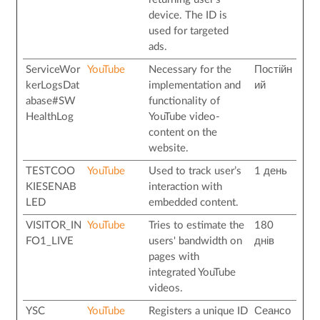
device. The ID is
used for targeted
ads.
ServiceWor
YouTube
Necessary for the
Постійн
kerLogsDat
implementation and
ий
abase#SW
functionality of
HealthLog
YouTube video-
content on the
website.
TESTCOO
YouTube
Used to track user’s
1 день
KIESENAB
interaction with
LED
embedded content.
VISITOR_IN
YouTube
Tries to estimate the
180
FO1_LIVE
users' bandwidth on
днів
pages with
integrated YouTube
videos.
YSC
YouTube
Registers a unique ID
Сеансо