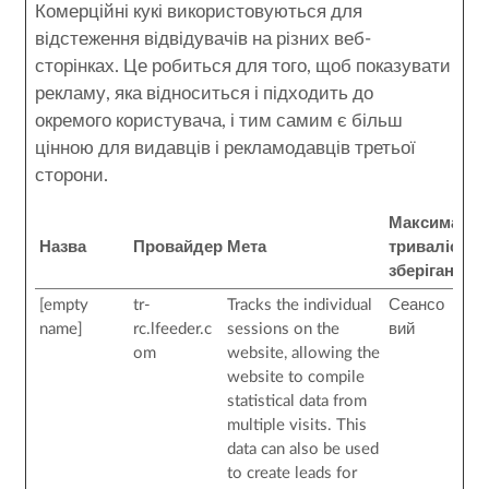
Комерційні кукі використовуються для
відстеження відвідувачів на різних веб-
сторінках. Це робиться для того, щоб показувати
рекламу, яка відноситься і підходить до
окремого користувача, і тим самим є більш
цінною для видавців і рекламодавців третьої
сторони.
Максималь
Назва
Провайдер
Мета
тривалість
зберігання
[empty
tr-
Tracks the individual
Сеансо
name]
rc.lfeeder.c
sessions on the
вий
om
website, allowing the
website to compile
statistical data from
multiple visits. This
data can also be used
to create leads for