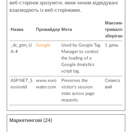
веб-сторінок зрозуміти, яким чином відвідувачі
взаємодіють із веб-сторінками.
Максималь
Назва
Провайдер
Мета
тривалість
зберігання
_dc_gtm_U
Google
Used by Google Tag
1 день
A-#
Manager to control
the loading of a
Google Analytics
script tag.
ASP.NET_S
www.euro
Preserves the
Сеансо
essionId
water.com
visitor's session
вий
state across page
requests.
Маркетингові (24)