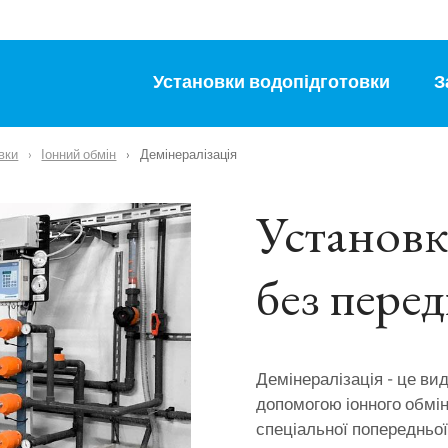
Установки водопідготовки
З
вки
Іонний обмін
Демінералізація
Установк
без пере
Демінералізація - це ви
допомогою іонного обм
спеціальної попередньої