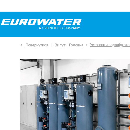
Установки водопідгото
Повернутися
Ви тут:
Головна