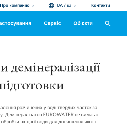
language
Про компанію
UA / ua
Контакти
keyboard_arrow_down
keyboard_arrow_down
search
астосування
Сервіс
Об'єкти
и демінералізації
дпідготовки
далення розчинених у воді твердих часток за
іну. Демінералізатор EUROWATER не вимагає
 обробки вхідної води для досягнення якості