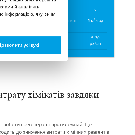
клами й аналітики
5
Модулі:
8
ю інформацією, яку ви їм
3
 м
/
3
Продуктивність
5 м
/год
од
до:
20
Якість:
5-20
/cm
µS/cm
Дозволити усі кукі
итрату хімікатів завдяки
с роботи і регенерації протилежний. Це
одить до зниження витрати хімічних реагентів і