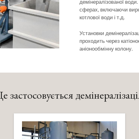
демінералізованої води
сферах, включаючи виро
котлової води і т.д.
Установки демінералізац
проходить через катіоно
аніонообмінну колону.
Де застосовується демінералізаці