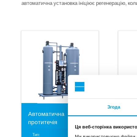
автоматична установка ініціює регенерацію, кол
Згода
Автоматична
Авт
протитечія
прот
Ця веб-сторінка використо
Тип:
DMCE
Тип
Ми використовуємо файли co