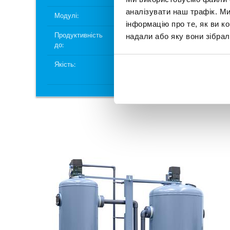
аналізувати наш трафік. М
Модулі:
3
Мод
інформацію про те, як ви к
3
надали або яку вони зібрал
Продуктивність
13 м
/
Про
до:
год
до:
Якість:
2-
Якіс
5 µS/cm