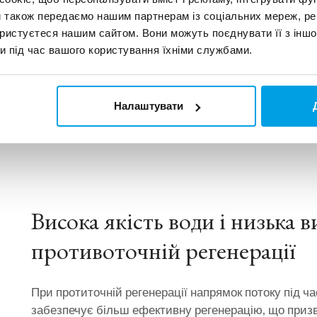
и також передаємо нашим партнерам із соціальних мереж, ре
Модулі:
улі:
7
ористуєтеся нашим сайтом. Вони можуть поєднувати її з іншо
Продуктивність
20
3
и під час вашого користування їхніми службами.
дуктивність
5 м
/год
до:
г
Якість:
5-
ть:
5-20
µS
µS/cm
Налаштувати
Висока якість води і низька в
противоточній регенерації
При протиточній регенерації напрямок потоку під ча
забезпечує більш ефективну регенерацію, що призв