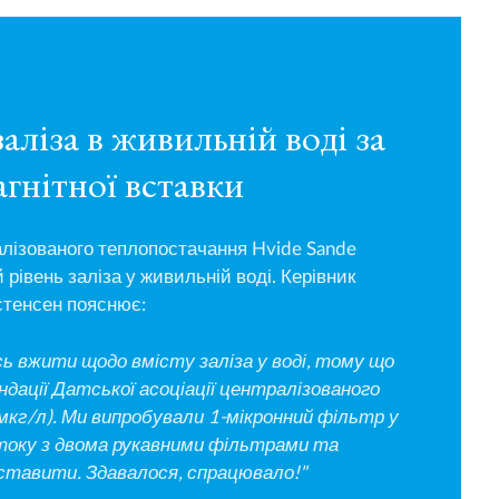
аліза в живильній воді за
гнітної вставки
алізованого теплопостачання Hvide Sande
рівень заліза у живильній воді. Керівник
стенсен пояснює:
ь вжити щодо вмісту заліза у воді, тому що
дації Датської асоціації централізованого
кг/л). Ми випробували 1-мікронний фільтр у
току з двома рукавними фільтрами та
ставити. Здавалося, спрацювало!"