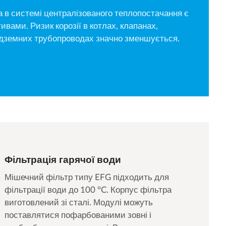
 в системі централізованого теплопостачання є
ивами. Ризик корозії в котлах, клапанах,
підземних трубопроводах значно зменшується.
Фільтрація гарячої води
Мішечний фільтр типу EFG підходить для
фільтрації води до 100 °C. Корпус фільтра
виготовлений зі сталі. Модулі можуть
поставлятися пофарбованими зовні і