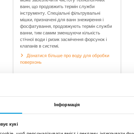
може забезпечити чистоту технологічних
ванн, що продовжить термін служби
інструменту. Спеціальні фільтрувальні
мішки, призначені для ванн знежирення і
фосфатування, продовжують термін служби
ванни, тим самим зменшуючи кількість
стічної води і ризик засмічення форсунок і
клапанів в системі.
Дізнатися більше про воду для обробки
поверхонь
Інформація
вує кукі
Оптимальна фільтраці
okie, щоб персоналізувати вміст і рекламу, інтегрувати фу