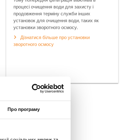
тому попередня фільтрація важлива в
процесі очищення води для захисту і
продовження терміну служби інших
установок для очищення води, таких як
установки зворотного осмосу.
Дізнатися більше про установки
зворотного осмосу
Про програму
я з
нкції соціальних мереж та