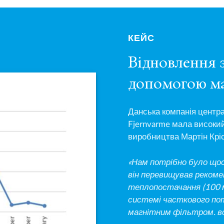
КЕЙС
Відновлення з
допомогою ма
Данська компанія центр
Fjernvarme мала високий 
виробництва Мартін Крі
«Нам потрібно було щос
він перевищував рекомен
теплопостачання (100 м
системі часткового по
магнітним фільтром. в