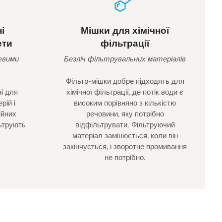
і
Мішки для хімічної
ети
фільтрації
евими
Безліч фільтрувальних матеріалів
Фільтр-мішки добре підходять для
і для
хімічної фільтрації, де потік води є
рій і
високим порівняно з кількістю
ійних
речовини, яку потрібно
ьтрують
відфільтрувати. Фільтруючий
.
матеріал замінюється, коли він
закінчується, і зворотне промивання
не потрібно.