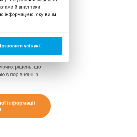
клами й аналітики
ю інформацією, яку ви їм
лювання невеликих
муваних
 мішечний фільтр з
Дозволити усі кукі
альну фільтрацію.
нуючих рішень, що
ю в порівнянні з
ої інформації
и