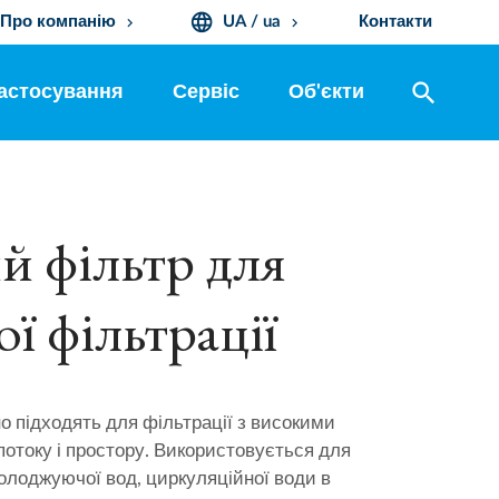
language
Про компанію
UA / ua
Контакти
keyboard_arrow_down
keyboard_arrow_down
search
астосування
Сервіс
Об'єкти
 фільтр для
ї фільтрації
о підходять для фільтрації з високими
отоку і простору. Використовується для
охолоджуючої вод, циркуляційної води в