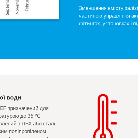
Зменшення вмісту заліза
частиною управління акт
фітингах, установках і 
ої води
 EF призначений для
ратурою до 35 °C.
влений з ПВХ або сталі,
йким поліпропіленом