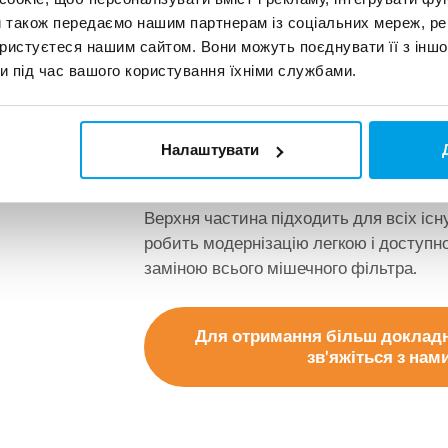
магнітною вставкою
и також передаємо нашим партнерам із соціальних мереж, ре
ористуєтеся нашим сайтом. Вони можуть поєднувати її з іншо
и під час вашого користування їхніми службами.
Магнітна вставка ефективна для улов
магнітних частинок, зазвичай не утри
фільтрувальним мішком. Таким чином,
Налаштувати
магнітною вставкою забезпечує оптим
Верхня частина підходить для всіх іс
робить модернізацію легкою і доступно
заміною всього мішечного фільтра.
Для отримання більш докладн
зв'яжіться з нам