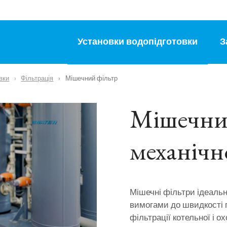
Установки водопідготовки
З
вки
Фільтрація
Мішечний фільтр
Мішечний
механічно
Мішечні фільтри ідеальн
вимогами до швидкості п
фільтрації котельної і 