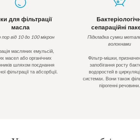
ки для фільтрації
Бактеріологічн
масла
сепараційні пак
 пор від 10 до 100 мікрон
Підкладка сумки метал
волокнами
рація масляних емульсій,
их масел або органічних
Фільтр-мішки, призначен
нників шляхом поєднання
запобігання росту бакте
ної фільтрації та абсорбції.
водоростей в циркуляц
системах. Вони також філ
пірогенні речовини