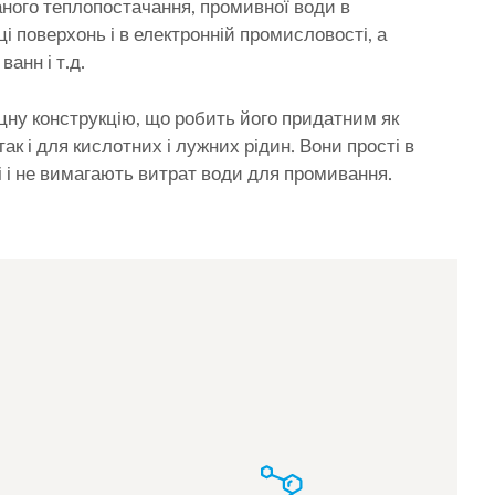
аного теплопостачання, промивної води в
і поверхонь і в електронній промисловості, а
ванн і т.д.
цну конструкцію, що робить його придатним як
так і для кислотних і лужних рідин. Вони прості в
і і не вимагають витрат води для промивання.