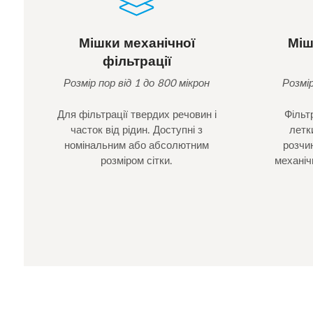
Мішки механічної
Міш
фільтрації
Розмір пор від 1 до 800 мікрон
Розмір
Для фільтрації твердих речовин і
Фільт
часток від рідин. Доступні з
летк
номінальним або абсолютним
розчи
розміром сітки.
механіч