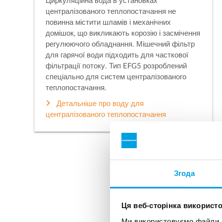
Циркуляційна вода в установках
централізованого теплопостачання не
повинна містити шламів і механічних
домішок, що викликають корозію і засмічення
регулюючого обладнання. Мішечний фільтр
для гарячої води підходить для часткової
фільтрації потоку. Тип EFG5 розроблений
спеціально для систем централізованого
теплопостачання.
Детальніше про воду для
централізованого теплопостачання
Згода
Ця веб-сторінка використо
Ми використовуємо файли co