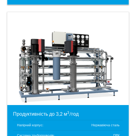
3
Продуктивність до 3,2 м
/год
Напірний корпус:
Нержавіюча сталь
Система трубопроводів:
ПВХ