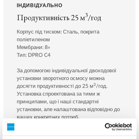
ІНДИВІДУАЛЬНО
3
Продуктивність 25 м
/год
Корпус під тиском: Сталь, покрита
поліетиленом
Мембрани: 8»
Тип: DPRO C4
За допомогою індивідуальної двоходової
установки зворотного осмосу можна
3
досягти продуктивності до 25 м
/год.
Установка спроектована за тими ж
принципами, що і наші стандартні
установки, але налаштована відповідно до
ваших конкретних потреб.
На малюнку показано 3 установки DPRO