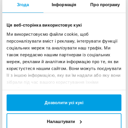
C4, що забезпечують демінералізовану
Згода
Інформація
Про програму
воду з низькою провідністю для газових
турбін з комбінованим циклом.
Ця веб-сторінка використовує кукі
Ми використовуємо файли cookie, щоб
Зв'яжіться з нами для
персоналізувати вміст і рекламу, інтегрувати функції
отримання більше інформації
соціальних мереж та аналізувати наш трафік. Ми
також передаємо нашим партнерам із соціальних
мереж, реклами й аналітики інформацію про те, як ви
користуєтеся нашим сайтом. Вони можуть поєднувати
Обрані референції DPRO
її з іншою інформацією, яку ви їм надали або яку вони
зібрали під час вашого користування їхніми
службами.
Дозволити усі кукі
Налаштувати