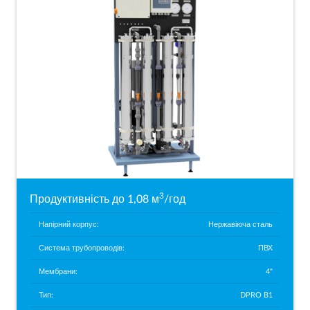
3
Продуктивність до 1,08 м
/год
Напірний корпус:
Нержавіюча сталь
Система трубопроводів:
ПВХ
Мембрани:
4"
Тип:
DPRO B1