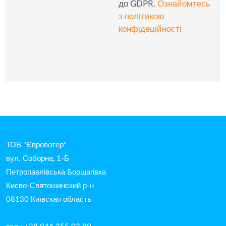
до GDPR.
Ознайомтесь
з політикою
конфідеційності
ТОВ "Євровотер"
вул. Соборна, 1-Б
Петропавлівська Борщагівка
Києво-Святошинский р-н
08130 Київская область