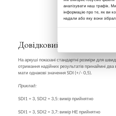
аналізувати наш трафік. М
інформацію про те, як ви к
надали або яку вони зібрал
Довідковий лист для розра
На аркуші показані стандартні розміри для шви
отримання надійних результатів принаймні два
мати однакові значення SDI (+/- 0,5).
Приклад:
SDI1 = 3, SDI2 = 3,5: вимір прийнятно
SDI1 = 3, SDI2 = 3,7: вимір НЕ прийнятно