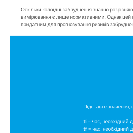
Оскільки колоїдні забруднення значно розрізня
вимірювання є лише нормативними. Однак цей 
придатним для прогнозування ризиків забрудне
Підставте значення, ви
ti
= час, необхідний 
tf
= час, необхідний 