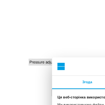
Згода
Ця веб-сторінка використо
Ми використовуємо файли co