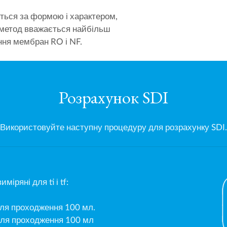
ються за формою і характером,
метод вважається найбільш
ння мембран RO і NF.
Розрахунок SDI
Використовуйте наступну процедуру для розрахунку SDI.
міряні для ti і tf:
для проходження 100 мл.
для проходження 100 мл