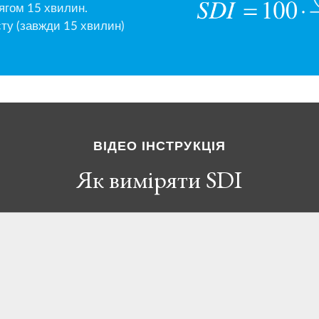
тягом 15 хвилин.
сту (завжди 15 хвилин)
ВІДЕО ІНСТРУКЦІЯ
Як виміряти SDI