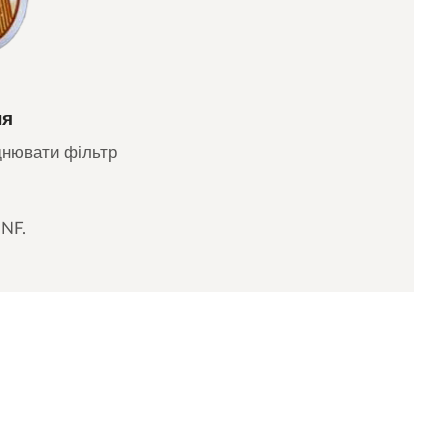
ня
уднювати фільтр
 NF.