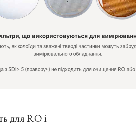
ільтри, що використовуються для вимірюван
ють, як колоїди та зважені тверді частинки можуть забр
вимірювального обладнання.
а з SDI> 5 (праворуч) не підходить для очищення RO або
ть для RO і