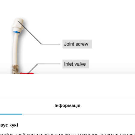
Інформація
вує кукі
okie, щоб персоналізувати вміст і рекламу, інтегрувати фу