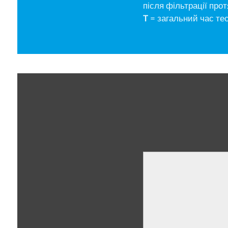
після фільтрації про
T
= загальний час те