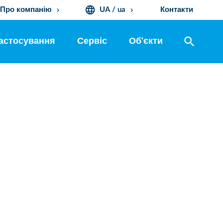
language
Про компанію
UA / ua
Контакти
keyboard_arrow_down
keyboard_arrow_down
search
астосування
Сервіс
Об'єкти