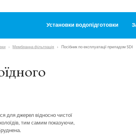
Установки водопідготовки
З
вки
Мембранна фільтрація
Посібник по експлуатації приладом SDI
оїдного
ся для джерел відносно чистої
 колоїдів, тим самим показуючи,
руднена.