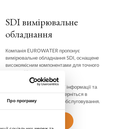
SDI вимірювальне
обладнання
Компанія EUROWATER пропонує
вимірювальне обладнання SDI, оснащене
високоякісним компонентами для точного
аналізу SDI.
Для отримання додаткової інформації та
запиту технічних даних зверніться в
Про програму
місцевий офіс продажів і обслуговування.
Зв'язатися з нами
нкції соціальних мереж та