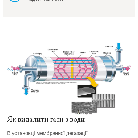
Як видалити гази з води
В установці мембранної дегазації