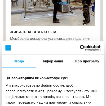
ЖИВИЛЬНА ВОДА КОТЛА
Мембранна дегазуюча установка для видалення
кисню до менш 20 частин на мільярд згідно
EN12952-12. Рішення для монтажу на рамі з
нержавіючої сталі AISI 316.
Згода
Інформація
Про програму
Ця веб-сторінка використовує кукі
Ми використовуємо файли cookie, щоб
персоналізувати вміст і рекламу, інтегрувати функції
соціальних мереж та аналізувати наш трафік. Ми
також передаємо нашим партнерам із соціальних