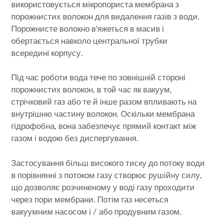
використовується мікропориста мембрана з
порожнистих волокон для видалення газів з води.
Порожнисте волокно в'яжеться в масив і
обертається навколо центральної трубки
всередині корпусу.
Під час роботи вода тече по зовнішній стороні
порожнистих волокон, в той час як вакуум,
стрічковий газ або те й інше разом впливають на
внутрішню частину волокон. Оскільки мембрана
гідрофобна, вона забезпечує прямий контакт між
газом і водою без диспергування.
Застосування більш високого тиску до потоку води
в порівнянні з потоком газу створює рушійну силу,
що дозволяє розчиненому у воді газу проходити
через пори мембрани. Потім газ несеться
вакуумним насосом і / або продувним газом.