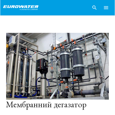
search
menu
Мембранний дегазатор