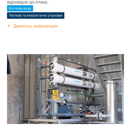
відповідно до плану.
Котлова вода
Теплові та енергетичні утановки
Дивитись референцію