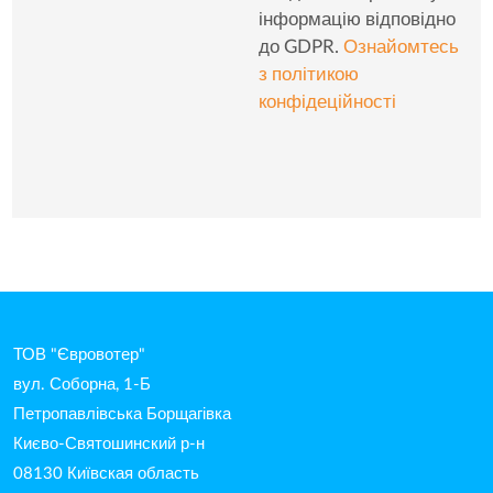
інформацію відповідно
до GDPR.
Ознайомтесь
з політикою
конфідеційності
ТОВ "Євровотер"
вул. Соборна, 1-Б
Петропавлівська Борщагівка
Києво-Святошинский р-н
08130 Київская область