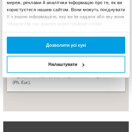
мереж, реклами й аналітики інформацію про те, як ви
користуєтеся нашим сайтом. Вони можуть поєднувати
її з іншою інформацією, яку ви їм надали або яку вони
зібрали під час вашого користування їхніми
службами.
ДИСТИЛЬОВАНА ВОДА
Дозволити усі кукі
Призначення - видалення кисню в контурі холодної
води. Пристрій MDU призначене для гарячої
Налаштувати
санітарної обробки Clean-In-Place (CIP), яка є
вимогою для води високої чистоти (HPW)
Фармакопеї США (USP) і Європейської Фармакопеї
(Ph. Eur.).