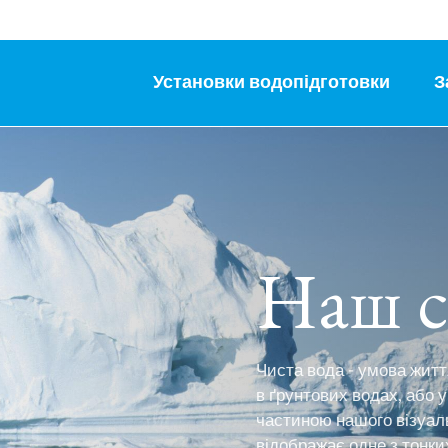
Установки водопідготовки
З
Наш св
Чиста вода - умова житт
в ґрунтових водах, або 
частиною нашого візуаль
відображає одне з тонки