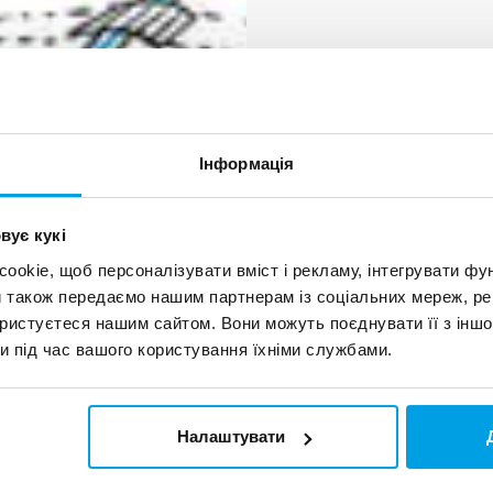
NYE - ши
життя мі
Інформація
В Орхусі, другом
передмістя, яки
вує кукі
У NYE 40% спож
okie, щоб персоналізувати вміст і рекламу, інтегрувати фу
збору дощової 
и також передаємо нашим партнерам із соціальних мереж, ре
встановила стан
ористуєтеся нашим сайтом. Вони можуть поєднувати її з іншо
використання її
и під час вашого користування їхніми службами.
Читати пр
Налаштувати