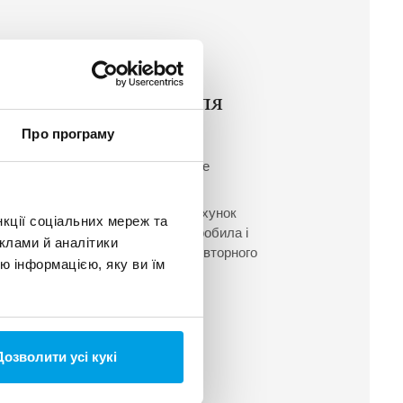
карне, придатне для
сто
Про програму
у за величиною місті Данії, є нове
й називається NYE ( «новий»).
ивання води покривається за рахунок
нкції соціальних мереж та
води. Компанія EUROWATER розробила і
клами й аналітики
ції з очищення дощової води і повторного
ю інформацією, яку ви їм
 в мийних і пральних машинах.
о проект
Дозволити усі кукі