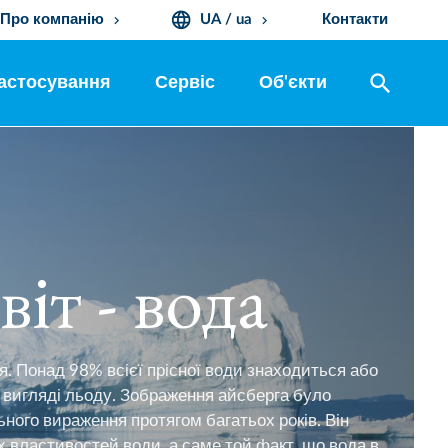
language
Про компанію
UA / ua
Контакти
keyboard_arrow_down
keyboard_arrow_down
search
астосування
Сервіс
Об'єкти
іт - вода
я. Понад 98% всієї прісної води знаходиться або
у вигляді льоду. Зображення айсберга було
ного вираження протягом багатьох років. Він
х властивостей води, а саме той факт, що вода в