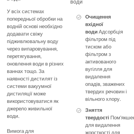
води
У всіх системах
Очищення
попередньої обробки на
вхідної
водній основі необхідно
води
Адсорбція
додавати свіжу
фільтром під
підживлювальну воду
тиском або
через випаровування,
фільтром з
перетягування,
активованого
оновлення води в різних
вугілля для
ваннах тощо. За
видалення
наявності дистилят із
опадів, зважених
системи вакуумної
твердих речовин і
дистиляції може
вільного хлору.
використовуватися як
джерело живильної
Зняття
води.
твердості
Пом'якше
для видалення
Вимога для
жорсткості для