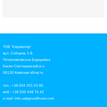
ТОВ "Євровотер"
вул. Соборна, 1-Б
Петропавлівська Борщагівка
Києво-Святошинский р-н
08130 Київская область
тел.: +38 044 355 03 80
моб.: +38 050 448 76 42
e-mail:
info.ua@grundfoswt.com