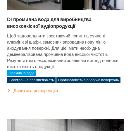
DI промивна вода для виробництва
високоякісної аудіопродукції
Щоб задовольнити зростаючий попит на сучасні
алюмінієві шафи, замовник впровадив нову лінію
анодування поверхні. Для цієї мети необхідна
демінералізована промивна вода високої чистоти.
Результатом є ексклюзивний зовнішній вигляд поверхні і
висока якість продукції.
Промивна вода
Електронна промисловість
Промисловість з обробки поверхонь
Дивитись референцію