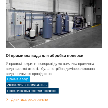
DI промивна вода для обробки поверхні
У процесі покриття поверхні дуже важлива промивна
вода високої якості, і була потрібна демінералізована
вода з низькою провідністю.
Промивна вода
Автомобільна промисловість
Промисловість з обробки поверхонь
Дивитись референцію