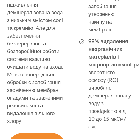
підживлення –
запобігання
демінералізована вода
утворенню
з низьким вмістом солі
накипу на
та кремнію. Але для
мембрані
забезпечення
99% видалення
безперервної та
неорганічних
безперебійної роботи
матеріалів і
системи важливо
мікроорганізмів
При
очищати воду на вході.
зворотного
Метою попередньої
осмосу (RO)
обробки є запобігання
виробляє
засміченню мембран
демінералізовану
опадами та зваженими
воду з
речовинами та
провідністю від
видалення вільного
10 до 15 мкСм/
хлору.
см.