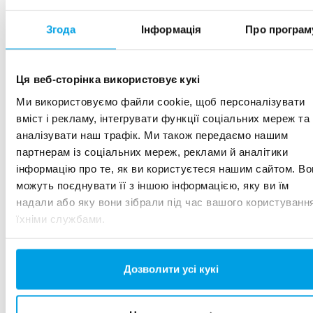
Згода
Інформація
Про програм
Універсальна установка
зворотного осмосу з
попередньою обробкою
Ця веб-сторінка використовує кукі
Ми використовуємо файли cookie, щоб персоналізувати
Компактний блок CU:RO «все в одному» —
вміст і рекламу, інтегрувати функції соціальних мереж та
це чудове рішення для підживлення води,
аналізувати наш трафік. Ми також передаємо нашим
яке забезпечує пом’якшення та зворотний
партнерам із соціальних мереж, реклами й аналітики
осмос, займаючи невелику площу та
інформацію про те, як ви користуєтеся нашим сайтом. Во
просте встановлення.
можуть поєднувати її з іншою інформацією, яку ви їм
надали або яку вони зібрали під час вашого користуванн
їхніми службами.
Дізнайтеся більше про CU:RO
Дозволити усі кукі