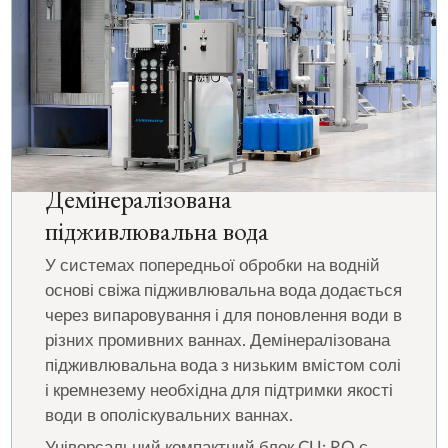
Демінералізована
підживлювальна вода
У системах попередньої обробки на водній
основі свіжа підживлювальна вода додається
через випаровування і для поновлення води в
різних промивних ваннах. Демінералізована
підживлювальна вода з низьким вмістом солі
і кремнезему необхідна для підтримки якості
води в ополіскувальних ваннах.
Універсальний компактний блок CU: RO є