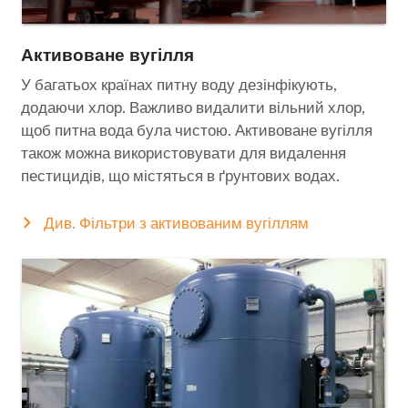
Активоване вугілля
У багатьох країнах питну воду дезінфікують,
додаючи хлор. Важливо видалити вільний хлор,
щоб питна вода була чистою. Активоване вугілля
також можна використовувати для видалення
пестицидів, що містяться в ґрунтових водах.
Див. Фільтри з активованим вугіллям