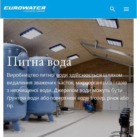
search
menu
Питна вода
Виробництво питної води здійснюється шляхом
видалення зважених часток, мікроорганізмів і газів
з неочищеної води. Джерелом води можуть бути
ґрунтові води або поверхневі води з озер, річок або
гір.