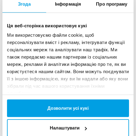
Згода
Інформація
Про програму
Ця веб-сторінка використовує кукі
1. Аналізатор
Ми використовуємо файли cookie, щоб
Аналізатор для онлайн-вимірювання каламутності, кисню
персоналізувати вміст і рекламу, інтегрувати функції
і температури. Допомагає підтримувати надійну роботу і
забезпечувати чисту питну воду.
соціальних мереж та аналізувати наш трафік. Ми
також передаємо нашим партнерам із соціальних
2. Аераційне обладнання
мереж, реклами й аналітики інформацію про те, як ви
користуєтеся нашим сайтом. Вони можуть поєднувати
Аераційне обладнання складається з компресорної
установки та системи управління повітрям.
її з іншою інформацією, яку ви їм надали або яку вони
зібрали під час вашого користування їхніми
3.Напірний фільтр
службами.
Окислення і фільтрація відбуваються на напірному
Дозволити усі кукі
фільтрі, де вода аерується, щоб забезпечити достатній
вміст кисню в воді, і щоб задовольнити поточні вимоги до
якості. Два напірних фільтра можуть працювати як дві
незалежні виробничі лінії або послідовно.
Налаштувати