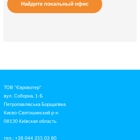
Найдите локальный офис
ТОВ "Євровотер"
вул. Соборна, 1-Б
Петропавлівська Борщагівка
Києво-Святошинский р-н
08130 Київская область
тел.: +38 044 355 03 80