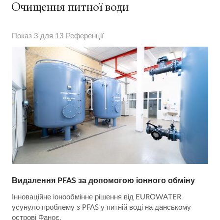
Очищення питної води
Показ 3 для 13 Референції
Видалення PFAS за допомогою іонного обміну
Інноваційне іонообмінне рішення від EUROWATER
усунуло проблему з PFAS у питній воді на данському
острові Фаноє.