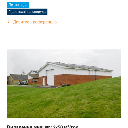
Питна вода
Гідротехнічна споруда
Дивитись референцію
Видалення миш'яку 2x50 м³/год