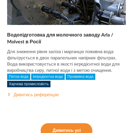
Водопідготовка для молочного заводу Arla /
Molvest в Росії
Для зниження рівня заліза і марганцю поживна вода
фільтрується в двох паралельних напірних фільтрах.
Вода використовується в якості інгредієнтної води для
виробництва сиру, питної води і з метою очищення.
Питна вода
Інгредієнтна вода
Промивна вода
Харчова промисловість
Дивитись референцію
Дивитись усі