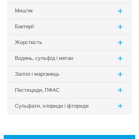
add
Миш'як
add
Бактерії
add
Жорсткість
add
Водень, сульфід і метан
add
Залізо і марганець
add
Пестициди, ПФАС
add
Сульфати, хлориди і фториди