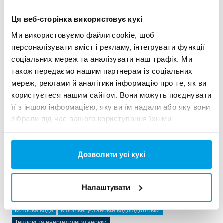
Ця веб-сторінка використовує кукі
Ми використовуємо файли cookie, щоб
персоналізувати вміст і рекламу, інтегрувати функції
соціальних мереж та аналізувати наш трафік. Ми
також передаємо нашим партнерам із соціальних
мереж, реклами й аналітики інформацію про те, як ви
користуєтеся нашим сайтом. Вони можуть поєднувати
її з іншою інформацією, яку ви їм надали або яку вони
зібрали під час вашого користування їхніми
службами.
2x60 м³/год надчистої води для електростанції -
WTP в контейнерах 6 x 40 фу...
Дозволити усі кукі
Цьому замовнику потрібно було модернізувати існуючу
водоочисну установку, але вільного місця на майданчику
Налаштувати
не було. Кращим рішенням була мобільна водопідготовка
в контейнері.
Котлова вода
Мобільні установки водопідготовки
Теплові та енергетичні утановки