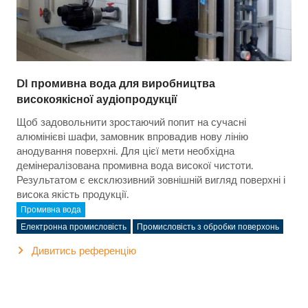
DI промивна вода для виробництва
високоякісної аудіопродукції
Щоб задовольнити зростаючий попит на сучасні
алюмінієві шафи, замовник впровадив нову лінію
анодування поверхні. Для цієї мети необхідна
демінералізована промивна вода високої чистоти.
Результатом є ексклюзивний зовнішній вигляд поверхні і
висока якість продукції.
Промивна вода
Електронна промисловість
Промисловість з обробки поверхонь
Дивитись референцію