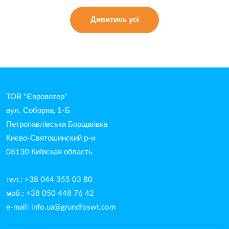
Дивитись усі
ТОВ "Євровотер"
вул. Соборна, 1-Б
Петропавлівська Борщагівка
Києво-Святошинский р-н
08130 Київская область
тел.: +38 044 355 03 80
моб.: +38 050 448 76 42
e-mail:
info.ua@grundfoswt.com