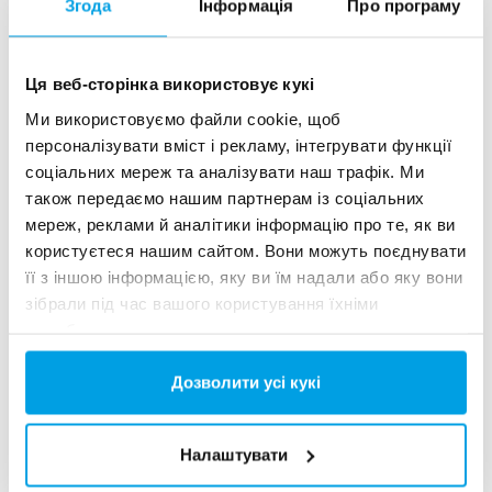
Згода
Інформація
Про програму
Показ 3 для 156 Референції
Ця веб-сторінка використовує кукі
Ми використовуємо файли cookie, щоб
персоналізувати вміст і рекламу, інтегрувати функції
соціальних мереж та аналізувати наш трафік. Ми
також передаємо нашим партнерам із соціальних
мереж, реклами й аналітики інформацію про те, як ви
користуєтеся нашим сайтом. Вони можуть поєднувати
її з іншою інформацією, яку ви їм надали або яку вони
зібрали під час вашого користування їхніми
службами.
40-футова установка зворотного осмосу в
Дозволити усі кукі
контейнері
Дві установки зворотного осмосу виробляють 25 м³ / ч
Налаштувати
каждая. Всі блоки, а також електричні шафи зібрані
всередині 40-футового контейнера. Основний потік