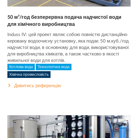
50 м³/год безперервна подача надчистої води
для хімічного виробництва
Induss IV: цей проект являє собою повністю дистанційно
керовану водоочисну установку, яка подає 50 м.куб./год
надчистої води, в основному для води, використовуваної
для виробництва хімікатів, а також частково в якості
живильної води для котлів.
Котлова вода
Технологічна вода
Хімічна промисловість
Дивитись референцію