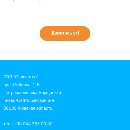
Дивитись усі
ТОВ "Євровотер"
вул. Соборна, 1-Б
Петропавлівська Борщагівка
Києво-Святошинский р-н
08130 Київская область
тел.: +38 044 355 03 80