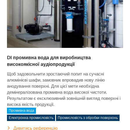
DI промивна вода для виробництва
високоякісної аудіопродукції
Щоб задовольнити зростаючий попит на сучасні
алюмінієві шафи, замовник впровадив нову лінію
анодування поверхні. Для цієї мети необхідна
демінералізована промивна вода високої чистоти.
Результатом є ексклюзивний зовнішній вигляд поверхні і
висока якість продукції.
Промивна вода
Електронна промисловість
Промисловість з обробки поверхонь
Дивитись референцію