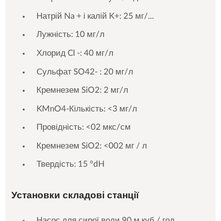
Натрій Na + і калій K+: 25 мг/...
Лужність: 10 мг/л
Хлорид Cl -: 40 мг/л
Сульфат SO42- : 20 мг/л
Кремнезем SiO2: 2 мг/л
KMnO4-Кількість: <3 мг/л
Провідність: <02 мкс/см
Кремнезем SiO2: <002 мг / л
Твердість: 15 °dH
Установки складові станції
Насос для сирої води 90 м.куб./ год