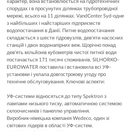
характер, вона встановлюється на гідротехнічних
спорудах і в просунутих ділянках трубопровідної
мережі, всього на 11 ділянках. VandCenter Syd-одне
з найбільших і найстаріших підприємств
водопостачання в Данії. Питне водопостачання
складається з шести гідровузлів, дев'яти насосних
станцій і двох водонапірних веж. Щорічно понад
дев'ять мільйонів кубометрів чистої питної води
постачається 171 тисячі споживачів. SILHORKO-
EUROWATER поставила і встановила всі УФ-
установки і уклала довгострокову угоду про
технічне обслуговування. Ключові аспекти:
УФ-системи відносяться до типу Spektron з
лампами низького тиску, автоматичною системою
склоочисників і панеллю управління.
Виробник-німецька компанія Wedeco, один зі
світових лідерів в області УФ-систем.