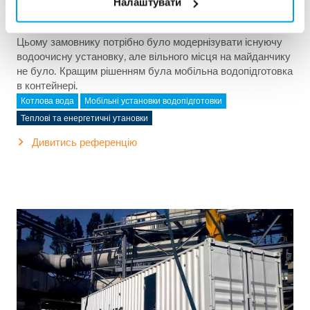
Налаштувати
2x60 м³/год надчистої води для електростанції -
WTP в контейнерах 6 x 40 фу...
Цьому замовнику потрібно було модернізувати існуючу
водоочисну установку, але вільного місця на майданчику
не було. Кращим рішенням була мобільна водопідготовка
в контейнері.
Котлова вода
Мобільні установки водопідготовки
Теплові та енергетичні утановки
Дивитись референцію