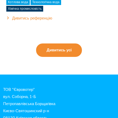
Котлова вода
Технологічна вода
Хімічна промисловість
Дивитись референцію
Дивитись усі
ТОВ "Євровотер"
вул. Соборна, 1-Б
Петропавлівська Борщагівка
Києво-Святошинский р-н