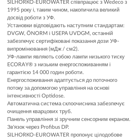
SILHORKO-EUROWATER співпрацює з Wedeco з
1995 року і, таким чином, накопичила великий
досвід роботи з УФ.
Установки відповідають наступним стандартам:
DVGW, ÖNORM і USEPA UVDGM, останній
забезпечує сертифіковані показання дози УФ-
випромінювання (мДж / см2).
УФ-лампи являють собою лампи низького тиску
ECORAY® з низьким енергоспоживанням і
гарантією 14 000 годин роботи.
Енергоспоживання адаптується до поточного
потоку за допомогою управління на основі
інтенсивності Optidose.
Автоматична система склоочисника забезпечує
очищення кварцових труб.
Панель управління зі зручним сенсорним екраном.
Зв'язок через Profibus DP.
SILHORKO-EUROWATER пропонує цілодобове