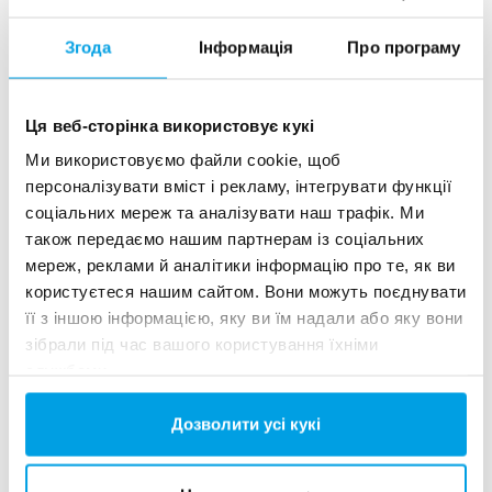
Згода
Інформація
Про програму
See more references
Ця веб-сторінка використовує кукі
Ми використовуємо файли cookie, щоб
Показ 3 для 156 Референції
персоналізувати вміст і рекламу, інтегрувати функції
соціальних мереж та аналізувати наш трафік. Ми
також передаємо нашим партнерам із соціальних
мереж, реклами й аналітики інформацію про те, як ви
користуєтеся нашим сайтом. Вони можуть поєднувати
її з іншою інформацією, яку ви їм надали або яку вони
зібрали під час вашого користування їхніми
службами.
Дозволити усі кукі