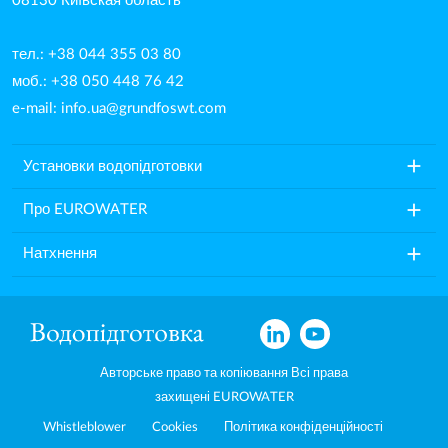
08130 Київская область
тел.: +38 044 355 03 80
моб.: +38 050 448 76 42
e-mail:
info.ua@grundfoswt.com
add
Установки водопідготовки
add
Про EUROWATER
add
Натхнення
Авторське право та копіювання Всі права
захищені EUROWATER
Whistleblower
Cookies
Політика конфіденційності