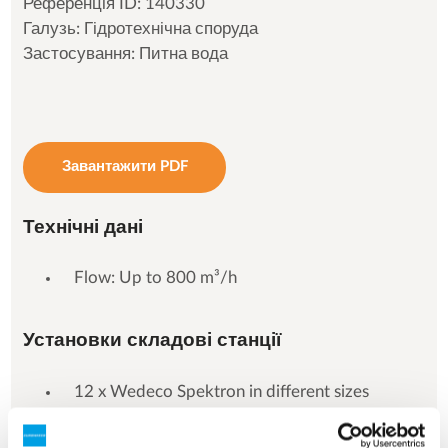
Референція ID: 140330
Галузь: Гідротехнічна споруда
Застосування: Питна вода
Завантажити PDF
Технічні дані
Flow: Up to 800 m³/h
Установки складові станції
12 x Wedeco Spektron in different sizes
installed at 11 sites.