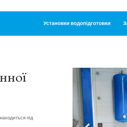
Установки водопідготовки
З
нної
знаходиться під