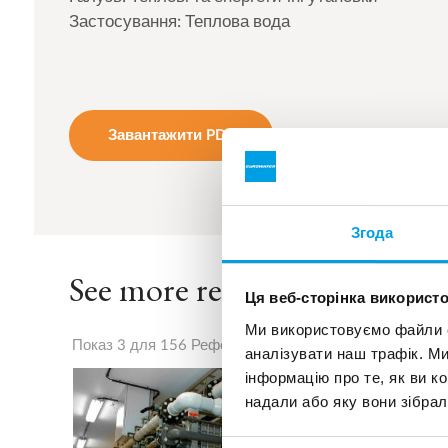
Застосування: Теплова вода
Завантажити PDF
Згода
See more references
Ця веб-сторінка використо
Ми використовуємо файли co
Показ 3 для 156 Референції
аналізувати наш трафік. М
інформацію про те, як ви к
надали або яку вони зібрал