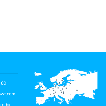
 80
swt.com
й офіс