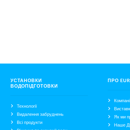
УСТАНОВКИ
ПРО EU
ВОДОПІДГОТОВКИ
Компані
Технології
Вистав
Видалення забруднень
Як ми 
Всі продукти
Наше Д