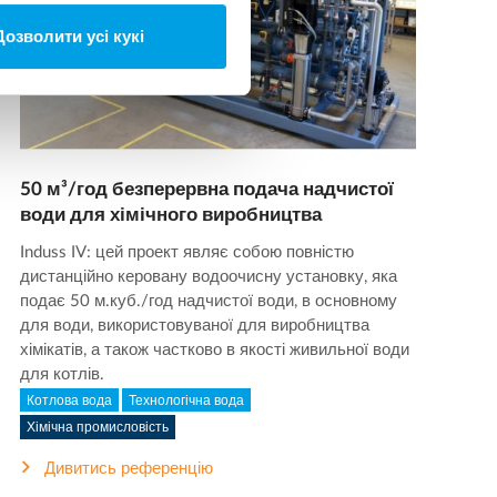
Дозволити усі кукі
50 м³/год безперервна подача надчистої
води для хімічного виробництва
Induss IV: цей проект являє собою повністю
дистанційно керовану водоочисну установку, яка
подає 50 м.куб./год надчистої води, в основному
для води, використовуваної для виробництва
хімікатів, а також частково в якості живильної води
для котлів.
Котлова вода
Технологічна вода
Хімічна промисловість
Дивитись референцію