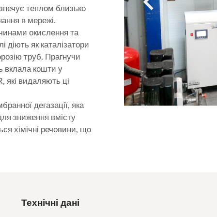
зпечує теплом близько
нання в мережі.
ичинами окислення та
лі діють як каталізатори
орозію труб. Прагнучи
ь вклала кошти у
 які видаляють ці
ранної дегазації, яка
для зниження вмісту
ься хімічні речовини, що
Технічні дані