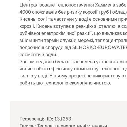
Централізоване теплопостачання Хаммела забе
4000 споживачів без ризику корозії труб і облад
Кисень, солі та частинки у воді є основними пр
корозії. Кисень вступає в реакцію зі сталлю, а со
руйнівної електрохімічної реакції, що викликає к
збільшити термін служби мережі, теплоцентрал
водоочисні споруди від SILHORKO-EUROWATER,
елементи з води.
Зовсім недавно була встановлена установка мемб
являє собою ефективну і компактну технологію 
кисню у воді. У цьому процесі не використовуют
робить цю технологію екологічно чистою.
Референція ID: 131253
Галузь: Теплові та енергетичні утановки