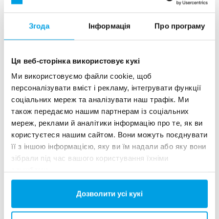
Згода
Інформація
Про програму
Ця веб-сторінка використовує кукі
See more references
Ми використовуємо файли cookie, щоб
персоналізувати вміст і рекламу, інтегрувати функції
Показ 3 для 156 Референції
соціальних мереж та аналізувати наш трафік. Ми
також передаємо нашим партнерам із соціальних
мереж, реклами й аналітики інформацію про те, як ви
користуєтеся нашим сайтом. Вони можуть поєднувати
її з іншою інформацією, яку ви їм надали або яку вони
зібрали під час вашого користування їхніми
службами.
Дозволити усі кукі