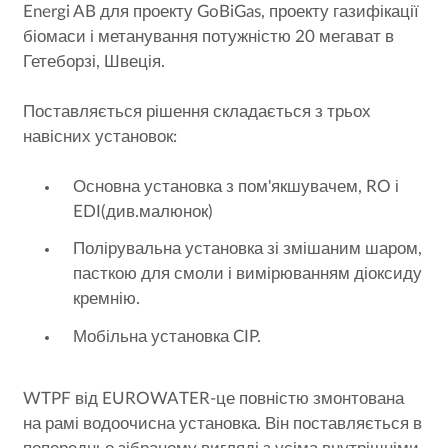
Energi AB для проекту GoBiGas, проекту газифікації
біомаси і метанування потужністю 20 мегават в
Гетеборзі, Швеція.
Поставляється рішення складається з трьох
навісних установок:
Основна установка з пом'якшувачем, RO і
EDI(див.малюнок)
Полірувальна установка зі змішаним шаром,
пасткою для смоли і вимірюванням діоксиду
кремнію.
Мобільна установка CIP.
WTPF від EUROWATER-це повністю змонтована
на рамі водоочисна установка. Він поставляється в