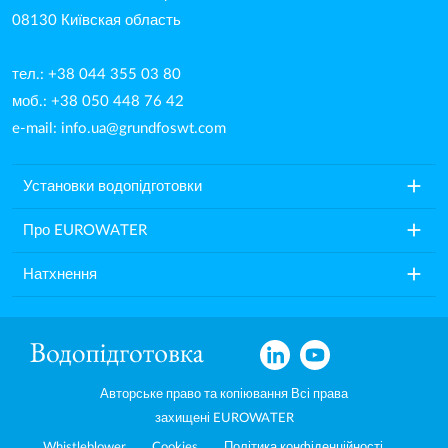
08130 Київская область
тел.: +38 044 355 03 80
моб.: +38 050 448 76 42
e-mail:
info.ua@grundfoswt.com
add
Установки водопідготовки
add
Про EUROWATER
add
Натхнення
Авторське право та копіювання Всі права
захищені EUROWATER
Whistleblower
Cookies
Політика конфіденційності