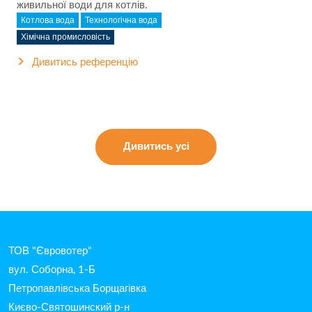
живильної води для котлів.
Котлова вода
Технологічна вода
Хімічна промисловість
Дивитись референцію
Дивитись усі
ТОВ "Євровотер"
вул. Соборна, 1-Б
Петропавлівська Борщагівка
Києво-Святошинский р-н