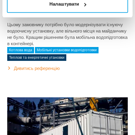
Налаштувати
2x60 м³/год надчистої води для електростанції -
WTP в контейнерах 6 x 40 фу...
Цьому замовнику потрібно було модернізувати існуючу
водоочисну установку, але вільного місця на майданчику
не було. Кращим рішенням була мобільна водопідготовка
в контейнері.
Котлова вода
Мобільні установки водопідготовки
Теплові та енергетичні утановки
Дивитись референцію