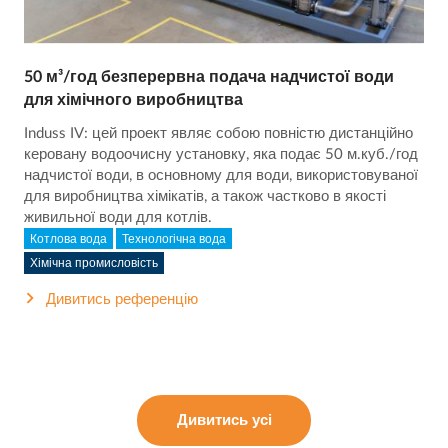
50 м³/год безперервна подача надчистої води
для хімічного виробництва
Induss IV: цей проект являє собою повністю дистанційно
керовану водоочисну установку, яка подає 50 м.куб./год
надчистої води, в основному для води, використовуваної
для виробництва хімікатів, а також частково в якості
живильної води для котлів.
Котлова вода
Технологічна вода
Хімічна промисловість
Дивитись референцію
Дивитись усі