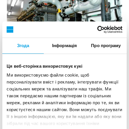
Згода
Інформація
Про програму
Ця веб-сторінка використовує кукі
2x60 м³/год надчистої води для електростанції -
WTP в контейнерах 6 x 40 фу...
Ми використовуємо файли cookie, щоб
персоналізувати вміст і рекламу, інтегрувати функції
Цьому замовнику потрібно було модернізувати існуючу
соціальних мереж та аналізувати наш трафік. Ми
водоочисну установку, але вільного місця на майданчику
також передаємо нашим партнерам із соціальних
не було. Кращим рішенням була мобільна водопідготовка
в контейнері.
мереж, реклами й аналітики інформацію про те, як ви
Котлова вода
Мобільні установки водопідготовки
користуєтеся нашим сайтом. Вони можуть поєднувати
Теплові та енергетичні утановки
її з іншою інформацією, яку ви їм надали або яку вони
зібрали під час вашого користування їхніми
Дивитись референцію