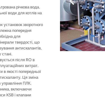
трована річкова вода.
ної води для котлів на
х установок зворотного
Належна попередня
обхідна для
інерали твердості, що
ування антискалантів,
 стані.
вується після RO в
плуатаційних витрат.
 в якості попередньої
тискаланту. Ця зміна
 управління ПЛК.
вника, включаючи
оси KSB і клапани