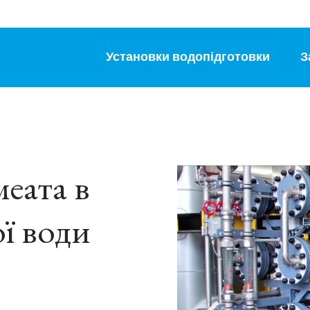
Установки водопідготовки
З
еата в
ї води