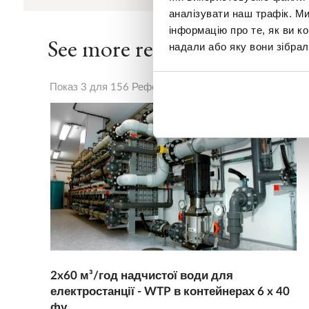
аналізувати наш трафік. М
інформацію про те, як ви к
See more references
надали або яку вони зібрал
Показ 3 для 156 Референції
2x60 м³/год надчистої води для
електростанції - WTP в контейнерах 6 x 40
фу...