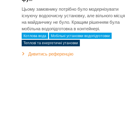
Цьому замовнику потрібно було модернізувати
існуючу водоочисну установку, але вільного місця
на майданчику не було. Кращим рішенням була
мобільна водопідготовка в контейнері.
Котлова вода
Мобільні установки водопідготовки
Теплові та енергетичні утановки
Дивитись референцію