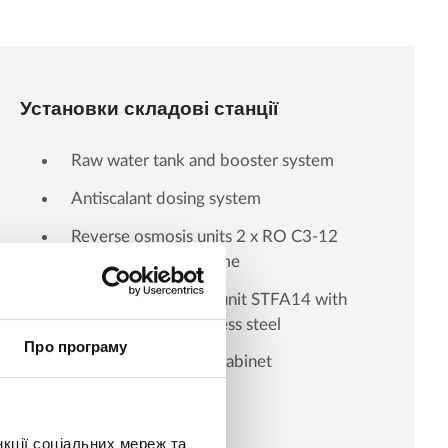
Установки складові станції
Raw water tank and booster system
Antiscalant dosing system
Reverse osmosis units 2 x RO C3-12
mounted on one frame
Permeate softening unit STFA14 with
pipe system in stainless steel
Про програму
Central PLC control cabinet
нкції соціальних мереж та