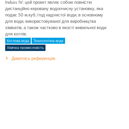
Induss IV: цей проект являє собою повністю
дистанційно керовану водоочисну установку, яка
подає 50 м.куб./год надчистої води, в основному
для води, використовуваної для виробництва
хімікатів, а також частково в якості живильної води
для котлів.
Котлова вода
Технологічна вода
Хімічна промисловість
Дивитись референцію