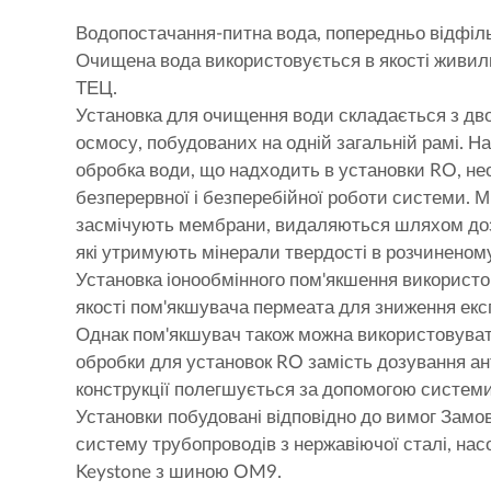
Водопостачання-питна вода, попередньо відфіль
Очищена вода використовується в якості живиль
ТЕЦ.
Установка для очищення води складається з дво
осмосу, побудованих на одній загальній рамі. 
обробка води, що надходить в установки RO, не
безперервної і безперебійної роботи системи. М
засмічують мембрани, видаляються шляхом доз
які утримують мінерали твердості в розчиненому
Установка іонообмінного пом'якшення використо
якості пом'якшувача пермеата для зниження екс
Однак пом'якшувач також можна використовувати
обробки для установок RO замість дозування ан
конструкції полегшується за допомогою системи
Установки побудовані відповідно до вимог Замо
систему трубопроводів з нержавіючої сталі, нас
Keystone з шиною OM9.