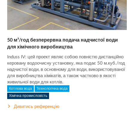
50 м³/год безперервна подача надчистої води
для хімічного виробництва
Induss IV: цей проект являє собою повністю дистанційно
керовану водоочисну установку, яка подає 50 м.куб./год
надчистої води, в основному для води, використовуваної
для виробництва хімікатів, а також частково в якості
живильної води для котлів.
Котлова вода
Технологічна вода
Хімічна промисловість
Дивитись референцію