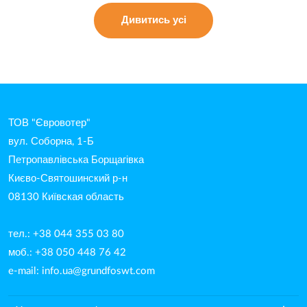
Дивитись усі
ТОВ "Євровотер"
вул. Соборна, 1-Б
Петропавлівська Борщагівка
Києво-Святошинский р-н
08130 Київская область
тел.: +38 044 355 03 80
моб.: +38 050 448 76 42
e-mail:
info.ua@grundfoswt.com