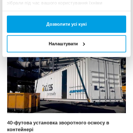
зібрали під час вашого користування їхніми
Теплові та енергетичні утановки
службами.
Дивитись референцію
Дозволити усі кукі
Налаштувати
40-футова установка зворотного осмосу в
контейнері