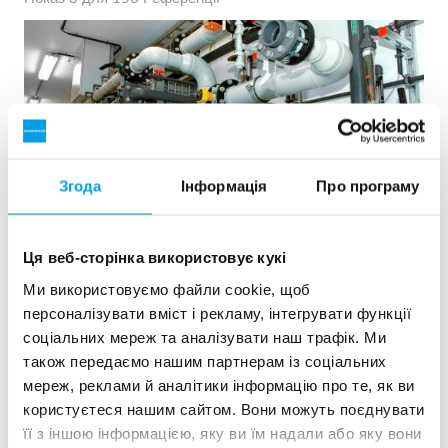
Згода
Інформація
Про програму
Ця веб-сторінка використовує кукі
Ми використовуємо файли cookie, щоб
2x60 м³/год надчистої води для електростанції -
персоналізувати вміст і рекламу, інтегрувати функції
WTP в контейнерах 6 x 40 фу...
соціальних мереж та аналізувати наш трафік. Ми
Цьому замовнику потрібно було модернізувати існуючу
також передаємо нашим партнерам із соціальних
водоочисну установку, але вільного місця на майданчику
мереж, реклами й аналітики інформацію про те, як ви
не було. Кращим рішенням була мобільна водопідготовка
користуєтеся нашим сайтом. Вони можуть поєднувати
в контейнері.
її з іншою інформацією, яку ви їм надали або яку вони
Котлова вода
Мобільні установки водопідготовки