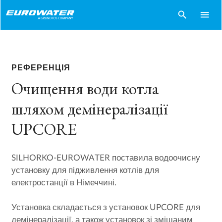
search
menu
РЕФЕРЕНЦІЯ
Очищення води котла
шляхом демінералізації
UPCORE
SILHORKO-EUROWATER поставила водоочисну
установку для підживлення котлів для
електростанції в Німеччині.
Установка складається з установок UPCORE для
демінералізації, а також установок зі змішаним