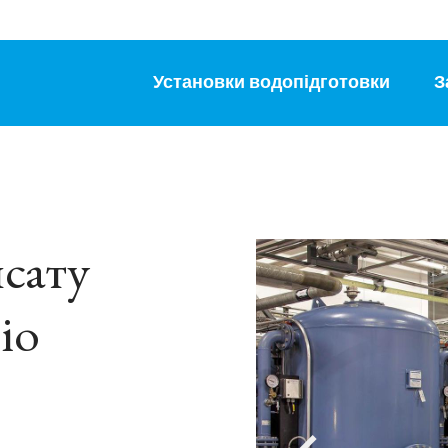
Установки водопідготовки
З
сату
іо