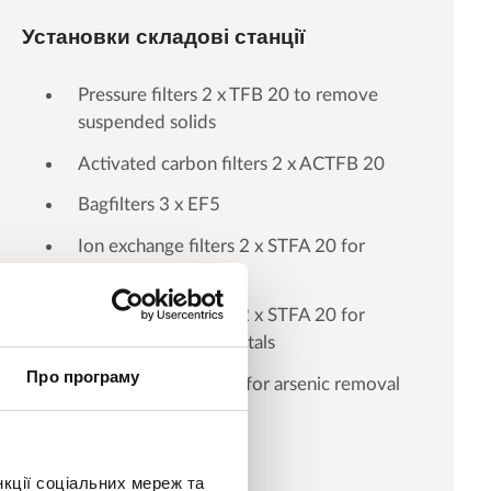
Установки складові станції
Pressure filters 2 x TFB 20 to remove
suspended solids
Activated carbon filters 2 x ACTFB 20
Bagfilters 3 x EF5
Ion exchange filters 2 x STFA 20 for
removal of mercury
Ion exchange filters 2 x STFA 20 for
removal of heavy metals
Про програму
Pressure filter TF 20 for arsenic removal
нкції соціальних мереж та