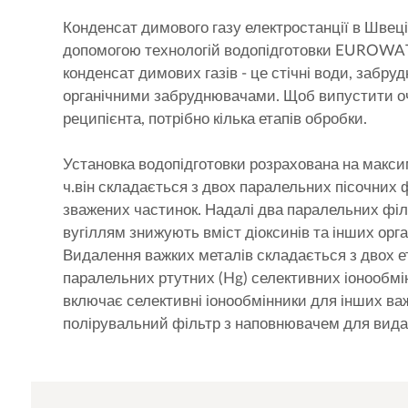
Конденсат димового газу електростанції в Швеці
допомогою технологій водопідготовки EUROWA
конденсат димових газів - це стічні води, забру
органічними забруднювачами. Щоб випустити о
реципієнта, потрібно кілька етапів обробки.
Установка водопідготовки розрахована на макси
ч.він складається з двох паралельних пісочних 
зважених частинок. Надалі два паралельних філ
вугіллям знижують вміст діоксинів та інших орг
Видалення важких металів складається з двох е
паралельних ртутних (Hg) селективних іонообмі
включає селективні іонообмінники для інших важ
полірувальний фільтр з наповнювачем для вида