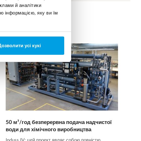
клами й аналітики
ю інформацією, яку ви їм
Дозволити усі кукі
50 м³/год безперервна подача надчистої
води для хімічного виробництва
Induss IV: цей проект являє собою повністю