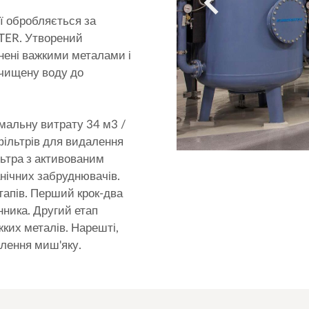
ї обробляється за
TER. Утворений
днені важкими металами і
чищену воду до
мальну витрату 34 м3 /
фільтрів для видалення
ьтра з активованим
анічних забруднювачів.
тапів. Перший крок-два
нника. Другий етап
ких металів. Нарешті,
лення миш'яку.