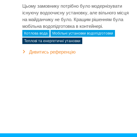
Цьому замовнику потрібно було модернізувати
існуючу водоочисну установку, але вільного місця
на майданчику не було. Кращим рішенням була
мобільна водопідготовка в контейнері.
Котлова вода
Мобільні установки водопідготовки
Теплові та енергетичні утановки
Дивитись референцію