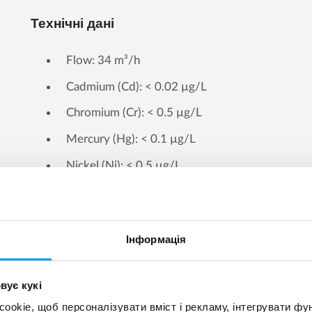
Технічні дані
Flow: 34 m³/h
Cadmium (Cd): < 0.02 µg/L
Chromium (Cr): < 0.5 µg/L
Mercury (Hg): < 0.1 µg/L
Nickel (Ni): < 0.5 µg/L
Zinc: < 0.3 µg/L
Інформація
вує кукі
okie, щоб персоналізувати вміст і рекламу, інтегрувати фу