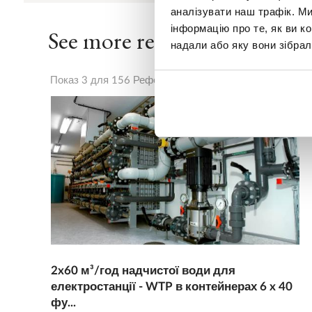
аналізувати наш трафік. М
інформацію про те, як ви к
See more references
надали або яку вони зібрал
Показ 3 для 156 Референції
2x60 м³/год надчистої води для
електростанції - WTP в контейнерах 6 x 40
фу...