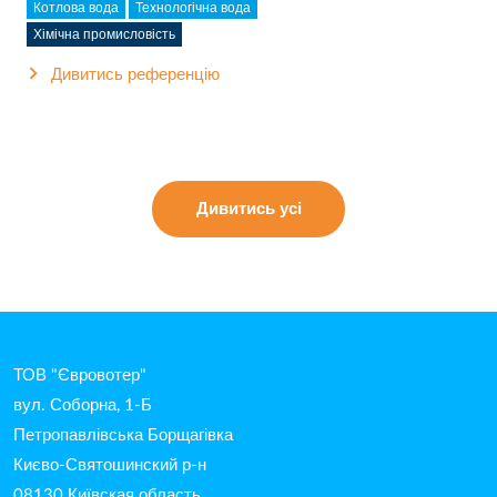
Котлова вода
Технологічна вода
Хімічна промисловість
Дивитись референцію
Дивитись усі
ТОВ "Євровотер"
вул. Соборна, 1-Б
Петропавлівська Борщагівка
Києво-Святошинский р-н
08130 Київская область