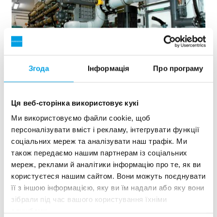
Згода
Інформація
Про програму
2x60 м³/год надчистої води для електростанції -
Ця веб-сторінка використовує кукі
WTP в контейнерах 6 x 40 фу...
Ми використовуємо файли cookie, щоб
Цьому замовнику потрібно було модернізувати існуючу
персоналізувати вміст і рекламу, інтегрувати функції
водоочисну установку, але вільного місця на майданчику
соціальних мереж та аналізувати наш трафік. Ми
не було. Кращим рішенням була мобільна водопідготовка
також передаємо нашим партнерам із соціальних
в контейнері.
мереж, реклами й аналітики інформацію про те, як ви
Котлова вода
Мобільні установки водопідготовки
користуєтеся нашим сайтом. Вони можуть поєднувати
Теплові та енергетичні утановки
її з іншою інформацією, яку ви їм надали або яку вони
Дивитись референцію
зібрали під час вашого користування їхніми
службами.