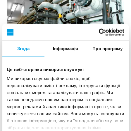
Згода
Інформація
Про програму
Ця веб-сторінка використовує кукі
2x60 м³/год надчистої води для електростанції -
Ми використовуємо файли cookie, щоб
WTP в контейнерах 6 x 40 фу...
персоналізувати вміст і рекламу, інтегрувати функції
Цьому замовнику потрібно було модернізувати існуючу
соціальних мереж та аналізувати наш трафік. Ми
водоочисну установку, але вільного місця на майданчику
також передаємо нашим партнерам із соціальних
не було. Кращим рішенням була мобільна водопідготовка
мереж, реклами й аналітики інформацію про те, як ви
в контейнері.
користуєтеся нашим сайтом. Вони можуть поєднувати
Котлова вода
Мобільні установки водопідготовки
її з іншою інформацією, яку ви їм надали або яку вони
Теплові та енергетичні утановки
зібрали під час вашого користування їхніми