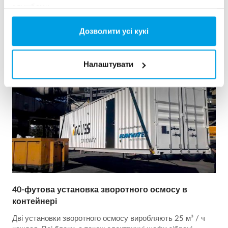
Дивитись референцію
службами.
Дозволити усі кукі
Налаштувати
40-футова установка зворотного осмосу в
контейнері
Дві установки зворотного осмосу виробляють 25 м³ / ч