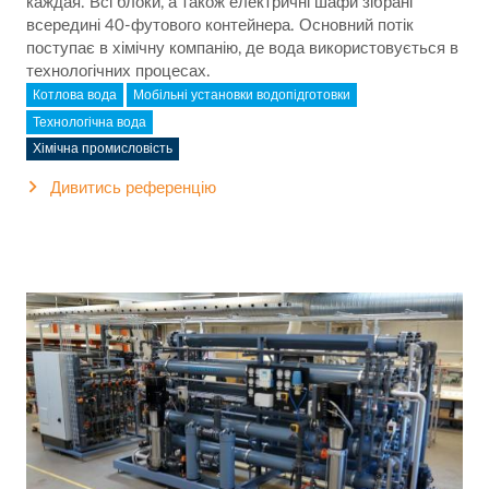
каждая. Всі блоки, а також електричні шафи зібрані
всередині 40-футового контейнера. Основний потік
поступає в хімічну компанію, де вода використовується в
технологічних процесах.
Котлова вода
Мобільні установки водопідготовки
Технологічна вода
Хімічна промисловість
Дивитись референцію