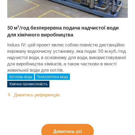
50 м³/год безперервна подача надчистої води
для хімічного виробництва
Induss IV: цей проект являє собою повністю дистанційно
керовану водоочисну установку, яка подає 50 м.куб./год
надчистої води, в основному для води, використовуваної
для виробництва хімікатів, а також частково в якості
живильної води для котлів.
Котлова вода
Технологічна вода
Хімічна промисловість
Дивитись референцію
Дивитись усі