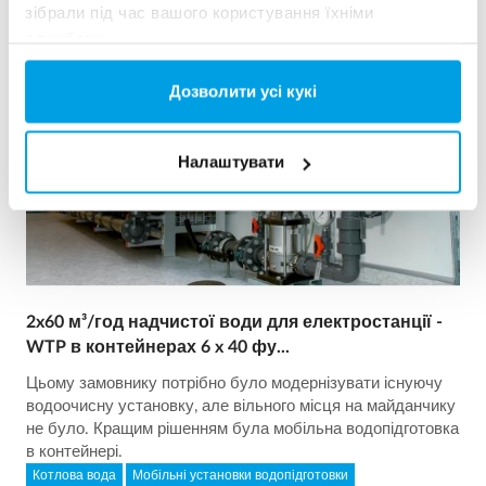
Показ 3 для 156 Референції
зібрали під час вашого користування їхніми
службами.
Дозволити усі кукі
Налаштувати
2x60 м³/год надчистої води для електростанції -
WTP в контейнерах 6 x 40 фу...
Цьому замовнику потрібно було модернізувати існуючу
водоочисну установку, але вільного місця на майданчику
не було. Кращим рішенням була мобільна водопідготовка
в контейнері.
Котлова вода
Мобільні установки водопідготовки