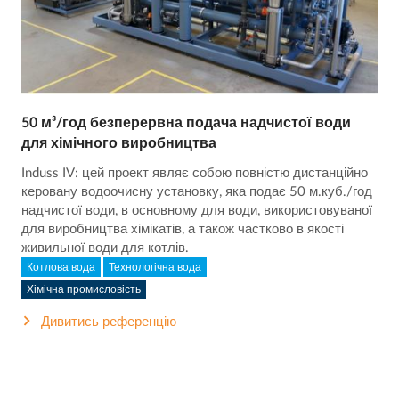
50 м³/год безперервна подача надчистої води
для хімічного виробництва
Induss IV: цей проект являє собою повністю дистанційно
керовану водоочисну установку, яка подає 50 м.куб./год
надчистої води, в основному для води, використовуваної
для виробництва хімікатів, а також частково в якості
живильної води для котлів.
Котлова вода
Технологічна вода
Хімічна промисловість
Дивитись референцію