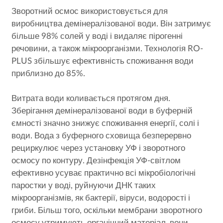
Зворотний осмос використовується для
виробництва демінералізованої води. Він затримує
більше 98% солей у воді і видаляє пірогенні
речовини, а також мікроорганізми. Технологія RO-
PLUS збільшує ефективність споживання води
приблизно до 85%.
Витрата води коливається протягом дня.
Зберігання демінералізованої води в буферній
ємності значно знижує споживання енергії, солі і
води. Вода з буферного сховища безперервно
рециркулює через установку УФ і зворотного
осмосу по контуру. Дезінфекція УФ-світлом
ефективно усуває практично всі мікробіологічні
паростки у воді, руйнуючи ДНК таких
мікроорганізмів, як бактерії, віруси, водорості і
гриби. Більш того, оскільки мембрани зворотного
осмосу утримують органічний матеріал, вони