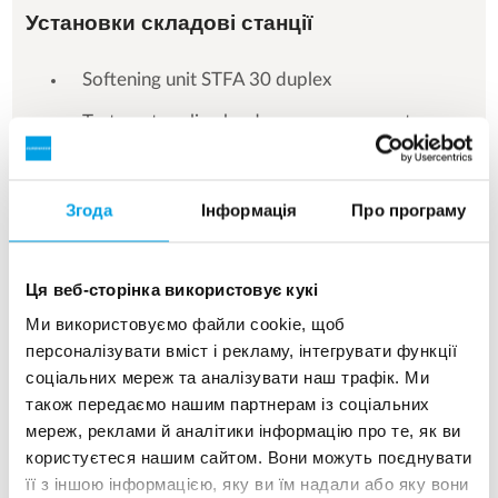
Установки складові станції
Softening unit STFA 30 duplex
Testomat on-line hardness measurement
Equipment for recycling regeneration water
RO-PLUS units 3 x C2-6+2
Згода
Інформація
Про програму
Wedeco Aquada UV disinfection unit
Ця веб-сторінка використовує кукі
RO disinfection unit B1-1
Ми використовуємо файли cookie, щоб
персоналізувати вміст і рекламу, інтегрувати функції
соціальних мереж та аналізувати наш трафік. Ми
також передаємо нашим партнерам із соціальних
мереж, реклами й аналітики інформацію про те, як ви
See more references
користуєтеся нашим сайтом. Вони можуть поєднувати
її з іншою інформацією, яку ви їм надали або яку вони