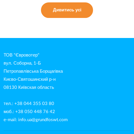
Дивитись усі
ТОВ "Євровотер"
вул. Соборна, 1-Б
Петропавлівська Борщагівка
Києво-Святошинский р-н
08130 Київская область
тел.: +38 044 355 03 80
моб.: +38 050 448 76 42
e-mail:
info.ua@grundfoswt.com