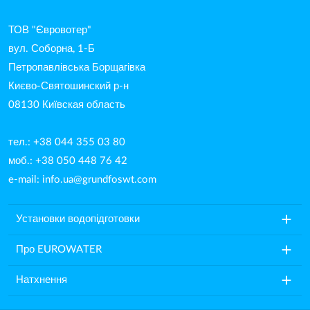
ТОВ "Євровотер"
вул. Соборна, 1-Б
Петропавлівська Борщагівка
Києво-Святошинский р-н
08130 Київская область
тел.: +38 044 355 03 80
моб.: +38 050 448 76 42
e-mail:
info.ua@grundfoswt.com
add
Установки водопідготовки
add
Про EUROWATER
add
Натхнення