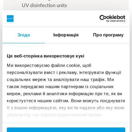
UV disinfection units
Endress+Hauser measuring equipment and data
logging
Згода
Інформація
Про програму
Pressure filter 2 x TFB 30
Ця веб-сторінка використовує кукі
Ми використовуємо файли cookie, щоб
персоналізувати вміст і рекламу, інтегрувати функції
See more references
соціальних мереж та аналізувати наш трафік. Ми
також передаємо нашим партнерам із соціальних
Показ 3 для 156 Референції
мереж, реклами й аналітики інформацію про те, як ви
користуєтеся нашим сайтом. Вони можуть поєднувати
її з іншою інформацією, яку ви їм надали або яку вони
зібрали під час вашого користування їхніми
службами.