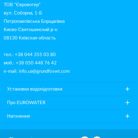
ТОВ "Євровотер"
вул. Соборна, 1-Б
Петропавлівська Борщагівка
Києво-Святошинский р-н
08130 Київская область
тел.: +38 044 355 03 80
моб.: +38 050 448 76 42
e-mail:
info.ua@grundfoswt.com
add
Установки водопідготовки
add
Про EUROWATER
add
Натхнення