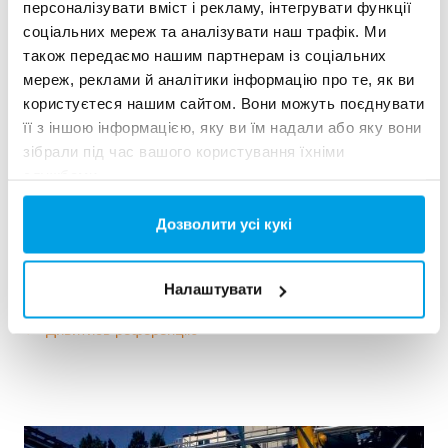
персоналізувати вміст і рекламу, інтегрувати функції
соціальних мереж та аналізувати наш трафік. Ми
також передаємо нашим партнерам із соціальних
мереж, реклами й аналітики інформацію про те, як ви
користуєтеся нашим сайтом. Вони можуть поєднувати
її з іншою інформацією, яку ви їм надали або яку вони
2x60 м³/год надчистої води для електростанції -
зібрали під час вашого користування їхніми
WTP в контейнерах 6 x 40 фу...
службами.
Цьому замовнику потрібно було модернізувати існуючу
водоочисну установку, але вільного місця на майданчику
Дозволити усі кукі
не було. Кращим рішенням була мобільна водопідготовка
в контейнері.
Котлова вода
Мобільні установки водопідготовки
Налаштувати
Теплові та енергетичні утановки
Дивитись референцію