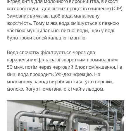
інгредієнтів для молочного виробництва, в якості
котлової води і для різних процесів очищення (CIP).
Замовник вимагав, щоб вода мала певну
жорсткість. Тому м'яка вода змішується з певною
часткою муніципальної питної води, щоб у воді
було трохи солей кальцію і магнію.
Вода спочатку фільтрується через два
паралельних фільтра зі зворотним промиванням
50 мкм, потім через черговий блок пом'якшення, і в
кінці вода проходить УФ-дезінфекцію. На
молочному заводі виробляються густі вершки,
молоко, йогурт, сметана, сік і чай з льодом.