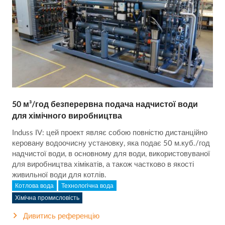
50 м³/год безперервна подача надчистої води
для хімічного виробництва
Induss IV: цей проект являє собою повністю дистанційно
керовану водоочисну установку, яка подає 50 м.куб./год
надчистої води, в основному для води, використовуваної
для виробництва хімікатів, а також частково в якості
живильної води для котлів.
Котлова вода
Технологічна вода
Хімічна промисловість
Дивитись референцію