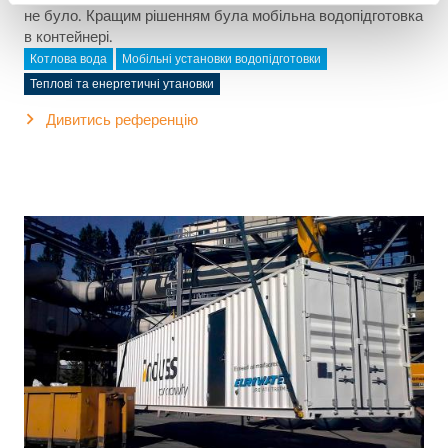
не було. Кращим рішенням була мобільна водопідготовка
в контейнері.
Котлова вода
Мобільні установки водопідготовки
Теплові та енергетичні утановки
Дивитись референцію