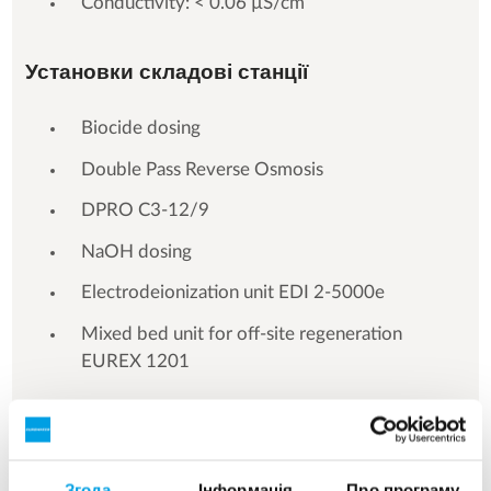
Conductivity: < 0.06 µS/cm
Установки складові станції
Biocide dosing
Double Pass Reverse Osmosis
DPRO C3-12/9
NaOH dosing
Electrodeionization unit EDI 2-5000e
Mixed bed unit for off-site regeneration
EUREX 1201
Згода
Інформація
Про програму