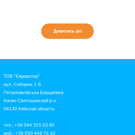
Дивитись усі
ТОВ "Євровотер"
вул. Соборна, 1-Б
Петропавлівська Борщагівка
Києво-Святошинский р-н
08130 Київская область
тел.: +38 044 355 03 80
моб.: +38 050 448 76 42