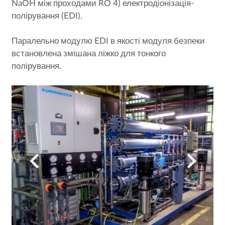
NaOH між проходами RO 4) електродіонізація-
полірування (EDI).
Паралельно модулю EDI в якості модуля безпеки
встановлена змішана ліжко для тонкого
полірування.