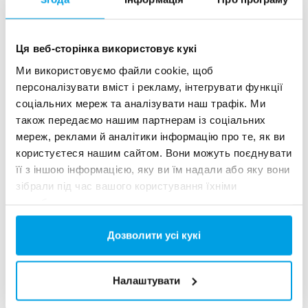
See more references
Ця веб-сторінка використовує кукі
Показ 3 для 156 Референції
Ми використовуємо файли cookie, щоб
персоналізувати вміст і рекламу, інтегрувати функції
соціальних мереж та аналізувати наш трафік. Ми
також передаємо нашим партнерам із соціальних
мереж, реклами й аналітики інформацію про те, як ви
користуєтеся нашим сайтом. Вони можуть поєднувати
її з іншою інформацією, яку ви їм надали або яку вони
зібрали під час вашого користування їхніми
службами.
Дозволити усі кукі
2x60 м³/год надчистої води для електростанції -
WTP в контейнерах 6 x 40 фу...
Налаштувати
Цьому замовнику потрібно було модернізувати існуючу
водоочисну установку, але вільного місця на майданчику