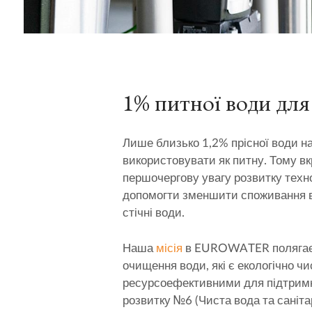
1% питної води для 
Лише близько 1,2% прісної води н
використовувати як питну. Тому в
першочергову увагу розвитку техно
допомогти зменшити споживання в
стічні води.
Наша
місія
в EUROWATER полягає 
очищення води, які є екологічно ч
ресурсоефективними для підтримк
розвитку №6 (Чиста вода та саніта