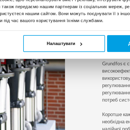
Високо
и також передаємо нашим партнерам із соціальних мереж, ре
ористуєтеся нашим сайтом. Вони можуть поєднувати її з іншо
и під час вашого користування їхніми службами.
Очищення та
енергії. С
використову
Налаштувати
Grundfos
.
Grundfos є 
високоефект
використовую
регулювання
регулювання
потреб сист
Коротше каж
необхідна ен
надійної роб