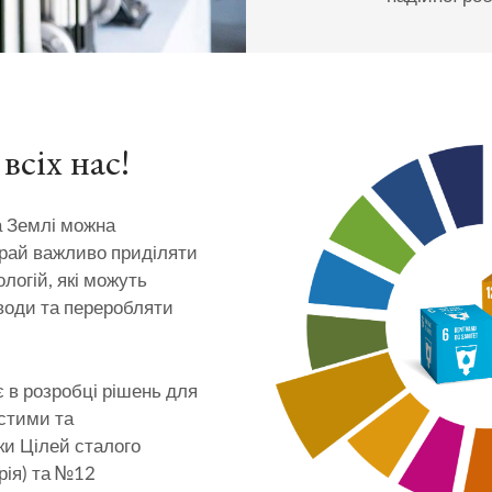
всіх нас!
а Землі можна
край важливо приділяти
логій, які можуть
оди та переробляти
в розробці рішень для
истими та
и Цілей сталого
рія) та №12