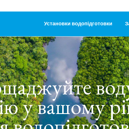
Установки водопідготовки
З
ощаджуйте воду
ію у вашому р
я водопідгото