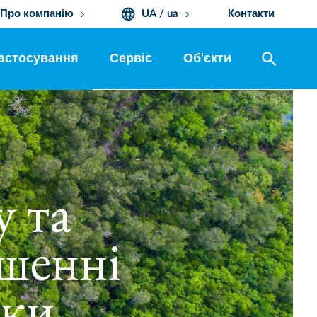
language
Про компанію
UA / ua
Контакти
keyboard_arrow_down
keyboard_arrow_down
search
астосування
Сервіс
Об'єкти
 та
ішенні
вки