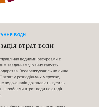
ТАННЯ ВОДИ
зація втрат води
управління водними ресурсами є
им завданням у різних галузях
подарства. Зосереджуючись не лише
ії втрат у розподільчих мережах,
ше водоканалів докладають зусиль
ня проблеми втрат води на стадії
а.
но усвідомленням того, що шляхом