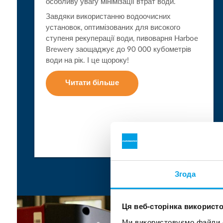
особливу увагу мінімізації втрат води.
Завдяки використанню водоочисних
установок, оптимізованих для високого
ступеня рекуперації води, пивоварня Harboe
Brewery заощаджує до 90 000 кубометрів
води на рік. І це щороку!
Читати більше
Згода
Ця веб-сторінка використо
Ми використовуємо файли co