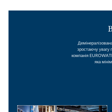
В
Демінералізована
зростаючу увагу 
компанія EUROWATER
яка міні