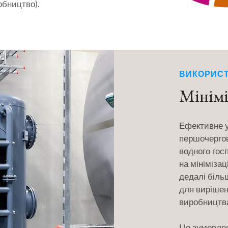
обництво).
ВИКОРИС
Мінімі
Ефективне 
першочергов
водного гос
на мінімізац
дедалі біль
для вирішен
виробництв
Це зумовле