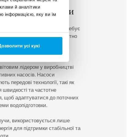
ефективні насоси
клами й аналітики
ю інформацією, яку ви їм
 транспортування води потребує
аме тому EUROWATER стандартно
є енергооптимізовані насоси
Дозволити усі кукі
світовим лідером у виробництві
ивних насосів. Насоси
ть передові технології, такі як
 швидкості та частотне
, щоб адаптуватися до поточних
еми водопідготовки.
учи, використовується лише
ергія для підтримки стабільної та
оти.