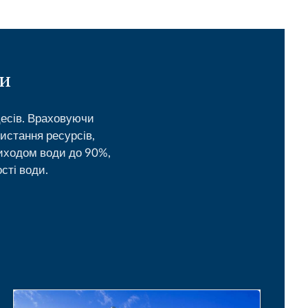
ди
цесів. Враховуючи
истання ресурсів,
иходом води до 90%,
сті води.