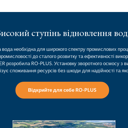
исокий ступінь відновлення во
 вода необхідна для широкого спектру промислових про
промисловості до сталого розвитку та ефективності викор
 розробила RO-PLUS. Установку зворотного осмосу з в
мізує споживання ресурсів без шкоди для надійності та яко
Відкрийте для себе RO-PLUS