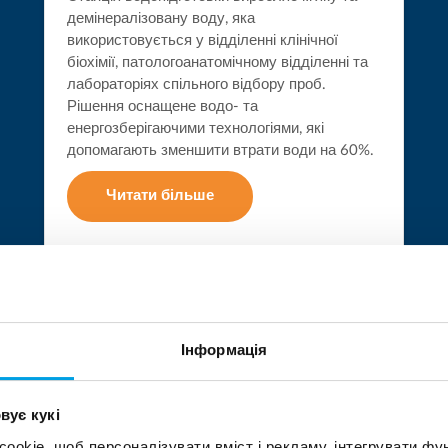
демінералізовану воду, яка
використовується у відділенні клінічної
біохімії, патологоанатомічному відділенні та
лабораторіях спільного відбору проб.
Рішення оснащене водо- та
енергозберігаючими технологіями, які
допомагають зменшити втрати води на 60%.
Читати більше
Інформація
вує кукі
ЗНИЖЕНН
okie, щоб персоналізувати вміст і рекламу, інтегрувати фу