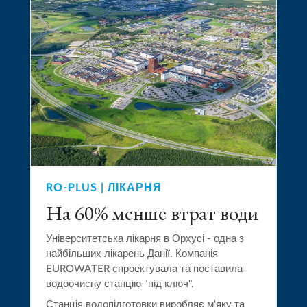
RO-PLUS | ЛІКАРНЯ
На 60% менше втрат води
Університетська лікарня в Орхусі - одна з
найбільших лікарень Данії. Компанія
EUROWATER спроектувала та поставила
водоочисну станцію "під ключ".
Станція водопідготовки виробляє м'яку та