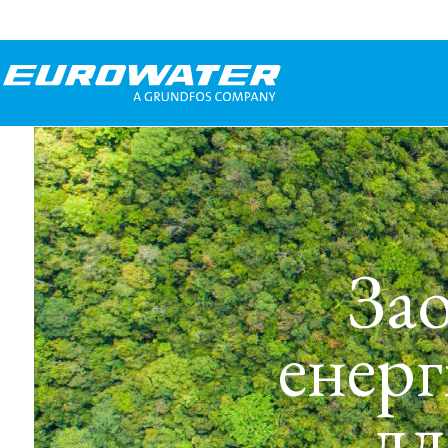
За
енерг
дл